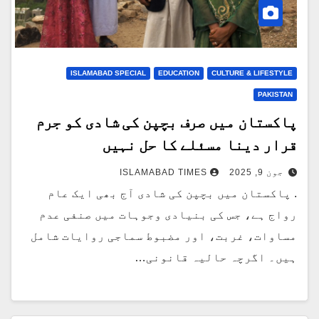
ISLAMABAD SPECIAL
EDUCATION
CULTURE & LIFESTYLE
PAKISTAN
پاکستان میں صرف بچپن کی شادی کو جرم
قرار دینا مسئلے کا حل نہیں
جون 9, 2025
ISLAMABAD TIMES
. پاکستان میں بچپن کی شادی آج بھی ایک عام
رواج ہے، جس کی بنیادی وجوہات میں صنفی عدم
مساوات، غربت، اور مضبوط سماجی روایات شامل
ہیں۔ اگرچہ حالیہ قانونی…