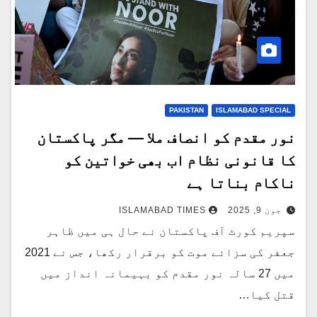
PAKISTAN
ISLAMABAD SPECIAL
نور مقدم کو انصاف ملا — مگر پاکستان
کا قانونی نظام اب بھی خواتین کو
ناکام بناتا ہے
جون 9, 2025
ISLAMABAD TIMES
سپریم کورٹ آف پاکستان نے حال ہی میں ظاہر
جعفر کی سزائے موت کو برقرار رکھا، جس نے 2021
میں 27 سالہ نور مقدم کو بہیمانہ انداز میں
قتل کیا…