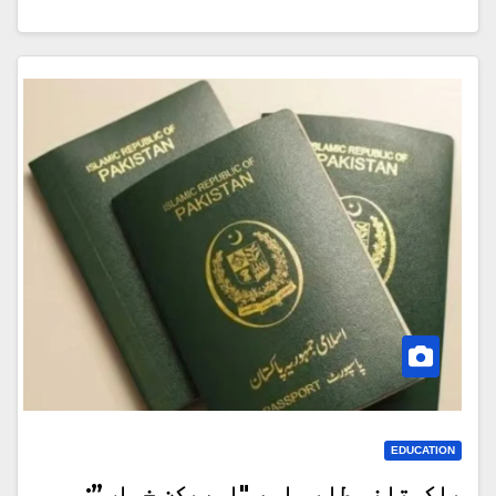
EDUCATION
پاکستانی طلبہ اور "امریکن خواب”: