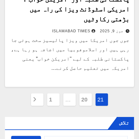
امریکی اسٹوڈنٹ ویزا کی راہ میں
بڑھتی رکاوٹیں
جون 9, 2025
ISLAMABAD TIMES
جوں جوں امریکا میں ویزا پالیسیز سخت ہوتی جا
رہی ہیں اور اسلاموفوبیا میں اضافہ ہو رہا ہے،
پاکستانی طلبہ کے لیے "امریکن خواب” یعنی
امریکہ میں تعلیم حاصل کرنے…
Posts
1
…
20
21
pagination
تلاش