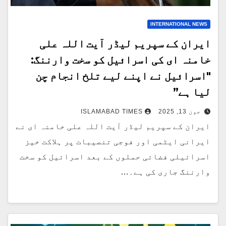
INTERNATIONAL NEWS
ایران کے سپریم لیڈر آیت اللہ علی
خامنہ ای کی اسرائیل کو سخت وارننگ:
"اسرائیل نے اپنے لیے تلخ انجام چن
لیا ہے”
جون 13, 2025
ISLAMABAD TIMES
ایران کے سپریم لیڈر آیت اللہ علی خامنہ ای نے
ایرانی ایٹمی اور فوجی تنصیبات پر ہلاکت خیز
اسرائیلی فضائی حملوں کے بعد اسرائیل کو سخت
وارننگ جاری کی ہے۔…