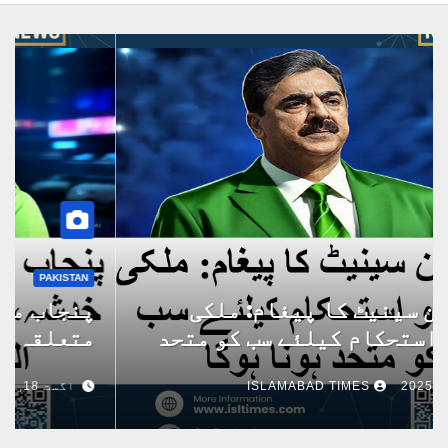
PAKISTAN
چیئرمین سینیٹ کا پیغام: ملکی
ترقی و استحکام کیلئے سب کو متحد
ہونا ہوگا
اگست 18, 2025
ISLAMABAD TIMES