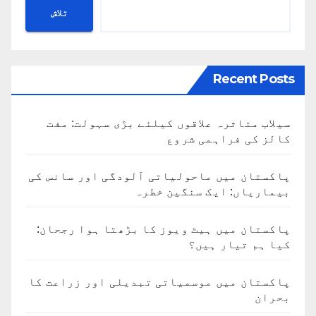
تلاش
Recent Posts
سیلاب متاثرہ علاقوں کیلئے بڑی سہولت: مفت
کالز کی فراہمی شروع
پاکستان میں ماحولیاتی آلودگی اور سانس کی
بیماریاں: ایک سنگین خطرہ
پاکستان میں ہیٹ ویوز کا بڑھتا ہوا رجحان:
کیا ہم تیار ہیں؟
پاکستان میں موسمیاتی تبدیلی اور زراعت کا
بحران