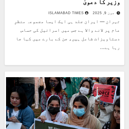
وزیر کا دعویٰ
جون 9, 2025
ISLAMABAD TIMES
تہران — ایران جلد ہی ایک ایسا مجموعہ منظرِ
عام پر لانے والا ہے جس میں اسرائیل کی حساس
دستاویزات شامل ہیں، جن کے بارے میں کہا جا
رہا ہے…