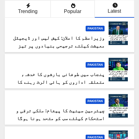
Latest
Trending
Popular
PAKISTAN
وزیراعظم کا اعلان: کیش لیس اور ڈیجیٹل
معیشت کیلئے ترجیحی بنیادوں پر تیز
رفتار کام جاری
PAKISTAN
پنجاب میں طوفانی بارشوں کا خدشہ،
متعلقہ اداروں کو ہائی الرٹ رہنے کا
حکم
PAKISTAN
چیئرمین سینیٹ کا پیغام: ملکی ترقی و
استحکام کیلئے سب کو متحد ہونا ہوگا
PAKISTAN