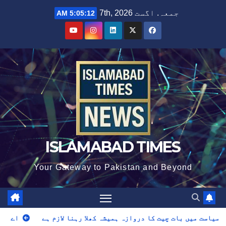
Ski
جمعہ. اگست 7th, 2026
5:05:13 AM
t
conten
ISLAMABAD TIMES
Your Gateway to Pakistan and Beyond
کا دروازہ ہمیشہ کھلا رہنا لازم ہے
اے این پی کا بڑا فیصلہ: ا