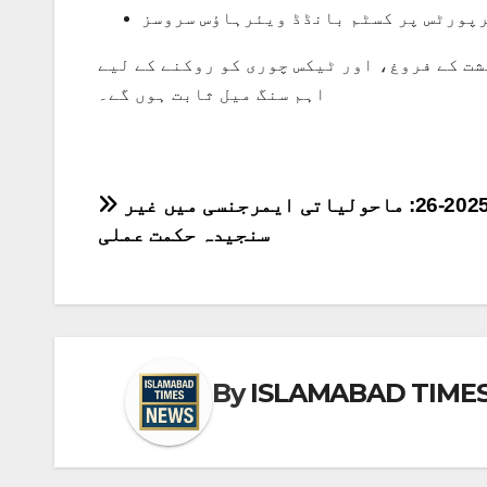
پورٹس پر کسٹم بانڈڈ ویئرہاؤس سروسز
ت کے فروغ، اور ٹیکس چوری کو روکنے کے لیے
اہم سنگ میل ثابت ہوں گے۔
پوسٹوں
بجٹ 2025-26: ماحولیاتی ایمرجنسی میں غیر
سنجیدہ حکمت عملی
کی
نیویگیشن
By
ISLAMABAD TIME