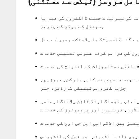
مل سروسز (ٹیکس سے مستثنیٰ)
ہ کی سہولیات جیسے ڈاکٹروں کی فیس یا
ہسپتال کے بیڈز کے چارجز
ے گئے کاسمیٹک یا پلاسٹک سرجری کے عمل
ں کی فراہم کردہ عمومی تعلیمی خدمات
ناختی دستاویزات کے اندراج کی خدمات
ات جیسے اسپورٹس کلب، پارکس، میوزیم،
چڑیا گھر، بوٹینیکل گارڈنز، جمز
اینڈ ٹاؤن پلاننگ ایجنسی (PHATA) کے تحت نجی اسکیمز کے
ڈرز، ڈویلپرز اور پروموٹرز کی خدمات
ثنیٰ بین الاقوامی این جی اوز کی خدمات
یری ٹائم انشورنس اور فصل کی انشورنس