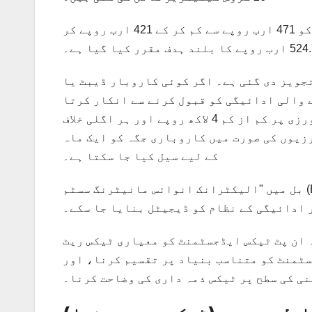
اگرچہ حکومت نے مالی سال 2024-25 کے لیے اپنے ریونیو ہدف کو 471 ارب روپے سے کم کر کے 421 ارب روپے کر
جویز دی گئی ہے۔ اگر کوئی کاروبار ڈیبٹ یا
 والی ادائیگی کو قبول کرنے سے انکار کرتا
ہے تو اسے 10 لاکھ روپے تک جرمانہ ہو سکتا ہے۔ پہلی خلاف ورزی پر کم از کم 4 لاکھ روپے اور ہر اگلی خلاف
تین خلاف ورزیوں کی صورت میں کاروباری جگہ کو ایک ماہ
کے لیے سیل کیا جا سکتا ہے۔
بل میں "الیکٹرانک انوائس مانیٹرنگ سسٹم (EIMS)” کی خلاف ورزی پر سزاؤں میں بھی اضافہ تجویز کیا گیا
 ادائیگی کے نظام کو ڈیجیٹل بنایا جا سکے۔
 ان پٹ ٹیکس ایڈجسٹمنٹ کو معیاری ٹیکس ریٹ
سٹمنٹ کو متناسب بنیاد پر تقسیم کرنا، اور
ی کی سطح پر ٹیکس ذمہ داری کی وضاحت کرنا۔