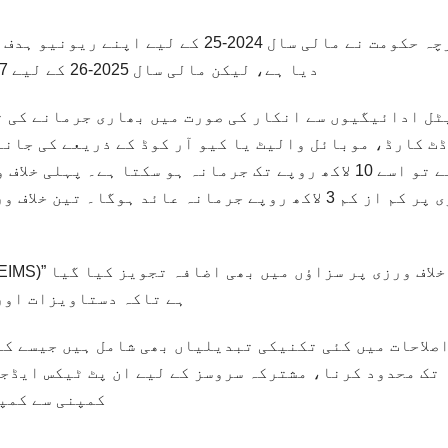
دیا ہے، لیکن مالی سال 2025-26 کے لیے 524.7 ارب روپے کا بلند ہدف مقرر کیا گیا ہے۔
ل ادائیگیوں سے انکار کی صورت میں بھاری جرمانے کی ت
ٹ کارڈ، موبائل والیٹ یا کیو آر کوڈ کے ذریعے کی جانے
ورزی پر کم از کم 3 لاکھ روپے جرمانہ عائد ہوگا۔ 
ہے تاکہ دستاویزات اور
اصلاحات میں کئی تکنیکی تبدیلیاں بھی شامل ہیں جیسے کہ
تک محدود کرنا، مشترکہ سروسز کے لیے ان پٹ ٹیکس ایڈج
کمپنی سے کمپن