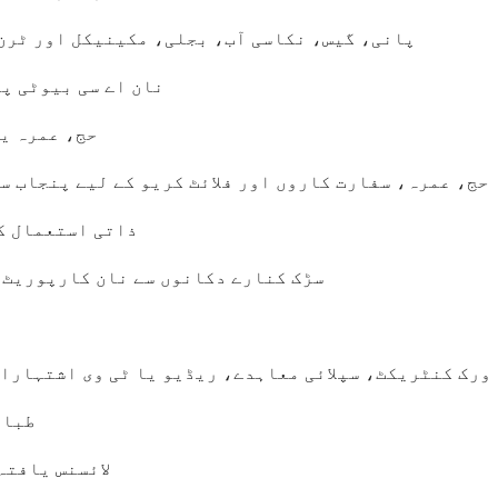
پانی، گیس، نکاسی آب، بجلی، مکینیکل اور ٹرن
نان اے سی بیوٹی پ
حج، عمرہ ی
حج، عمرہ، سفارت کاروں اور فلائٹ کریو کے لیے پنجاب س
ذاتی استعمال ک
سڑک کنارے دکانوں سے نان کارپوریٹ 
ورک کنٹریکٹ، سپلائی معاہدے، ریڈیو یا ٹی وی اشتہارات
طباع
لائسنس یافتہ