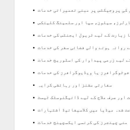
 کی پروجیکٹس پر مبنی تعمیراتی خدمات
ارلرز، سیلون، سپا اور سلمینگ کلینکس
ا زیارت کے لیے ٹریول ایجنٹس کی خدمات
ے روانہ ہونے والی فضائی سفر کی خدمات
ے لیے زرعی پیداوار کی اسٹوریج خدمات
فوٹوگرافرز یا ویڈیوگرافرز کی خدمات
سفارتی مشنز اور رہائشی کرایہ
 اور صرف علاج کے لیے ڈائیگنوسٹک ٹیسٹ
ت شدہ میڈیا میں کلاسیفائیڈ اشتہارات
 منی چینجرز کی کرنسی ایکسچینج خدمات