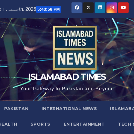
جمعہ. اگست 7th, 2026
5:43:57 PM
ISLAMABAD TIMES
Your Gateway to Pakistan and Beyond
PAKISTAN
INTERNATIONAL NEWS
ISLAMABA
HEALTH
SPORTS
ENTERTAINMENT
TECH 