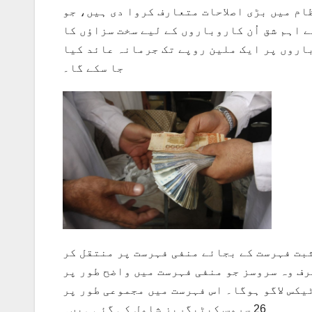
ام میں بڑی اصلاحات متعارف کروا دی ہیں، جو
 اہم شق اُن کاروباروں کے لیے سخت سزاؤں کا
اروں پر ایک ملین روپے تک جرمانہ عائد کیا
جا سکے گا۔
ت "پنجاب سیلز ٹیکس آن سروسز ایکٹ 2012” کو مثبت فہرست کے بجائے منفی فہرست پر منتقل کر
رف وہ سروسز جو منفی فہرست میں واضح طور پر
یکس لاگو ہوگا۔ اس فہرست میں مجموعی طور پر
26 سروس کیٹیگریز شامل کی گئی ہیں۔