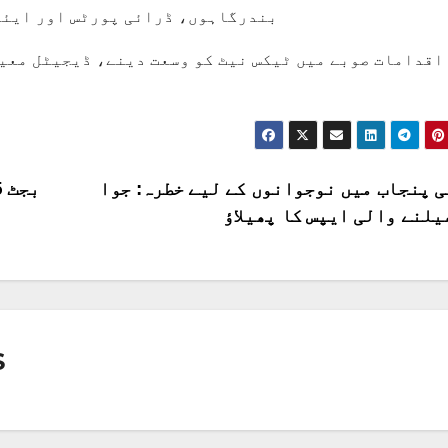
بندرگاہوں، ڈرائی پورٹس اور ایئر
اقدامات صوبے میں ٹیکس نیٹ کو وسعت دینے، ڈیجیٹل معیش
 پنجاب میں نوجوانوں کے لیے خطرہ: جوا
S