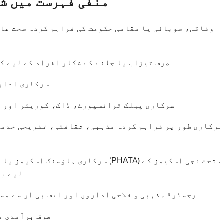
منفی فہرست میں شا
وفاقی، صوبائی یا مقامی حکومت کی فراہم کردہ صحت عام
صرف تیزاب یا جلنے کے شکار افراد کے لیے کی
سرکاری ادارو
سرکاری پبلک ٹرانسپورٹ، ڈاک، کوریئر اور ش
رکاری طور پر فراہم کردہ مذہبی، ثقافتی، تفریحی خدم
سرکاری ہاؤسنگ اسکیمز یا پنجاب ہاؤسنگ 
لیے بل
رجسٹرڈ مذہبی و فلاحی اداروں اور ایف بی آر سے مست
صرف برآمدی م