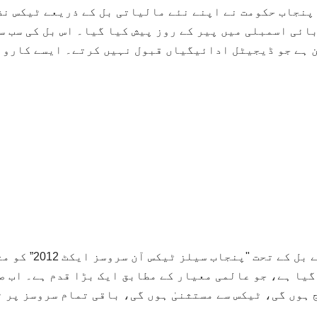
پنجاب حکومت نے اپنے نئے مالیاتی بل کے ذریعے ٹیکس نظ
ائی اسمبلی میں پیر کے روز پیش کیا گیا۔ اس بل کی سب سے
 ہے جو ڈیجیٹل ادائیگیاں قبول نہیں کرتے۔ ایسے کاروب
نئے بل کے تح
گیا ہے، جو عالمی معیار کے مطابق ایک بڑا قدم ہے۔ اب ص
 ہوں گی، ٹیکس سے مستثنیٰ ہوں گی، باقی تمام سروسز پر ٹ