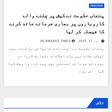
PAKISTAN
پنجاب حکومت نے کیش پر چلنے والے
کاروباروں پر بھاری جرمانے عائد کرنے
کا فیصلہ کر لیا
جون 17, 2025
ISLAMABAD TIMES
پنجاب حکومت نے اپنے نئے مالیاتی بل کے ذریعے
ٹیکس نظام میں بڑی اصلاحات متعارف کروا دی
ہیں، جو صوبائی اسمبلی میں پیر کے روز پیش کیا
گیا۔ اس بل…
تلاش