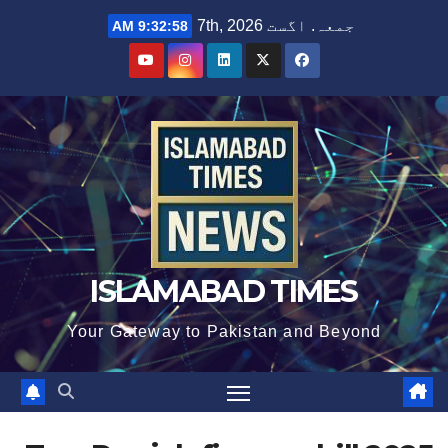
Ski
جمعہ. اگست 7th, 2026
9:32:59 AM
t
conten
ISLAMABAD TIMES
Your Gateway to Pakistan and Beyond