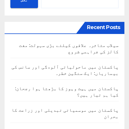
تلاش
Recent Posts
سیلاب متاثرہ علاقوں کیلئے بڑی سہولت: مفت
کالز کی فراہمی شروع
پاکستان میں ماحولیاتی آلودگی اور سانس کی
بیماریاں: ایک سنگین خطرہ
پاکستان میں ہیٹ ویوز کا بڑھتا ہوا رجحان:
کیا ہم تیار ہیں؟
پاکستان میں موسمیاتی تبدیلی اور زراعت کا
بحران