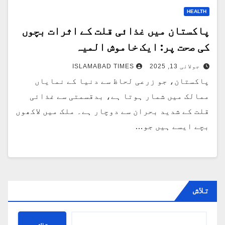
HEALTH
پاکستان میں غذائی قلت کے اثرات بچوں
کی صحت پر: ایک خاموش المیہ
جولائی 13, 2025
ISLAMABAD TIMES
پاکستان، جو زرعی لحاظ سے دنیا کے نمایاں
ممالک میں شمار ہوتا ہے، بدقسمتی سے غذائی
قلت کے شدید بحران سے دوچار ہے۔ ملک میں لاکھوں
بچے ایسے ہیں جو…
تلاش