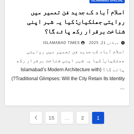
ISLAMABAD SPECIAL
اسلام آباد کے جدید فن تعمیر میں
روایتی جھلکیاں: کیا یہ شہر اپنی
شناخت برقرار رکھ پائے گا؟
جولائی 21, 2025
ISLAMABAD TIMES
اسلام آباد کے جدید فن تعمیر میں روایتی
جھلکیاں: کیا یہ شہر اپنی شناخت برقرار رکھ
پائے گا؟ (Islamabad’s Modern Architecture with
Traditional Glimpses: Will the City Retain Its Identity?)
…
Posts
15
…
2
1
pagination