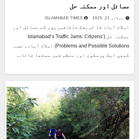
مسائل اور ممکنہ حل
جولائی 21, 2025
ISLAMABAD TIMES
اسلام آباد کا ٹریفک جام: شہریوں کے مسائل اور
ممکنہ حل (Islamabad’s Traffic Jams: Citizens’
Problems and Possible Solutions) اسلام آباد، جسے
کبھی ایک پرسکون اور منظم شہر سمجھا جاتا…