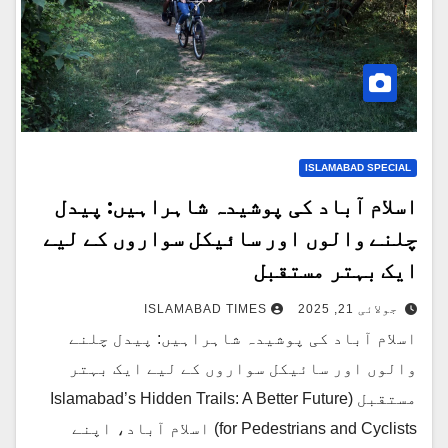
ISLAMABAD SPECIAL
اسلام آباد کی پوشیدہ شاہراہیں: پیدل
چلنے والوں اور سائیکل سواروں کے لیے
ایک بہتر مستقبل
جولائی 21, 2025
ISLAMABAD TIMES
اسلام آباد کی پوشیدہ شاہراہیں: پیدل چلنے
والوں اور سائیکل سواروں کے لیے ایک بہتر
مستقبل (Islamabad’s Hidden Trails: A Better Future
for Pedestrians and Cyclists) اسلام آباد، اپنے