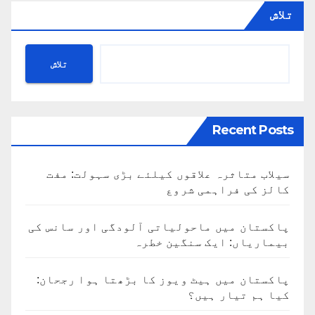
تلاش
تلاش
Recent Posts
سیلاب متاثرہ علاقوں کیلئے بڑی سہولت: مفت
کالز کی فراہمی شروع
پاکستان میں ماحولیاتی آلودگی اور سانس کی
بیماریاں: ایک سنگین خطرہ
پاکستان میں ہیٹ ویوز کا بڑھتا ہوا رجحان:
کیا ہم تیار ہیں؟