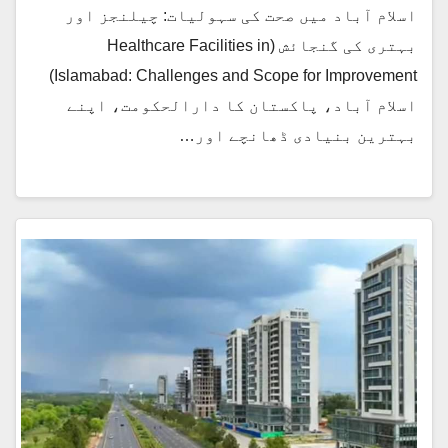
اسلام آباد میں صحت کی سہولیات: چیلنجز اور
بہتری کی گنجائش (Healthcare Facilities in
Islamabad: Challenges and Scope for Improvement)
اسلام آباد، پاکستان کا دارالحکومت، اپنے
بہترین بنیادی ڈھانچے اور…