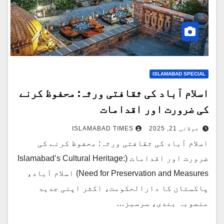
ISLAMABAD SPECIAL
اسلام آباد کی ثقافتی ورثہ: محفوظ کرنے
کی ضرورت اور اقدامات
جولائی 21, 2025
ISLAMABAD TIMES
اسلام آباد کی ثقافتی ورثہ: محفوظ کرنے کی
ضرورت اور اقدامات (Islamabad’s Cultural Heritage:
Need for Preservation and Measures) اسلام آباد،
پاکستان کا دارالحکومت، اکثر اپنی جدید
منصوبہ بندی، سرسبز…