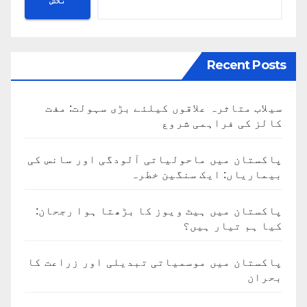
تلاش
Recent Posts
سیلاب متاثرہ علاقوں کیلئے بڑی سہولت: مفت
کالز کی فراہمی شروع
پاکستان میں ماحولیاتی آلودگی اور سانس کی
بیماریاں: ایک سنگین خطرہ
پاکستان میں ہیٹ ویوز کا بڑھتا ہوا رجحان:
کیا ہم تیار ہیں؟
پاکستان میں موسمیاتی تبدیلی اور زراعت کا
بحران