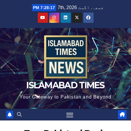
Ski
جمعہ. اگست 7th, 2026
7:28:18 PM
t
conten
ISLAMABAD TIMES
Your Gateway to Pakistan and Beyond