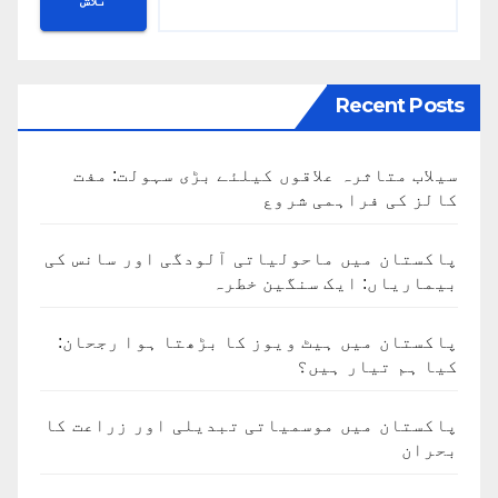
تلاش
Recent Posts
سیلاب متاثرہ علاقوں کیلئے بڑی سہولت: مفت
کالز کی فراہمی شروع
پاکستان میں ماحولیاتی آلودگی اور سانس کی
بیماریاں: ایک سنگین خطرہ
پاکستان میں ہیٹ ویوز کا بڑھتا ہوا رجحان:
کیا ہم تیار ہیں؟
پاکستان میں موسمیاتی تبدیلی اور زراعت کا
بحران