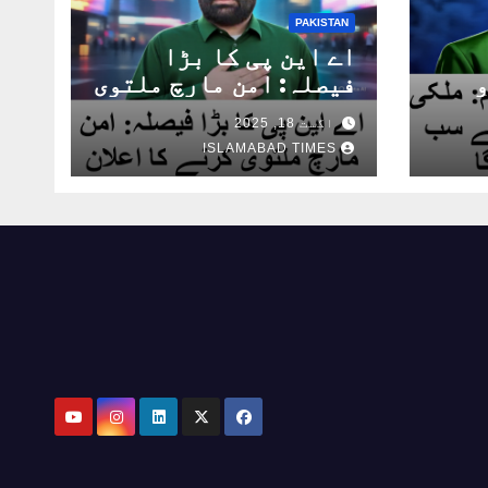
PAKISTAN
اے این پی کا بڑا
فیصلہ: امن مارچ ملتوی
پ
کرنے کا اعلان
اس
اگست 18, 2025
ISLAMABAD TIMES