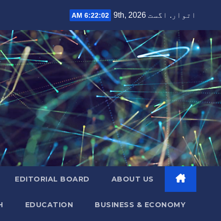
Ski
اتوار. اگست 9th, 2026
6:22:03 AM
t
conten
EDITORIAL BOARD
ABOUT US
H
EDUCATION
BUSINESS & ECONOMY