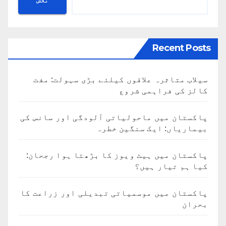
تلاش
Recent Posts
سیلاب متاثرہ علاقوں کیلئے بڑی سہولت: مفت
کالز کی فراہمی شروع
پاکستان میں ماحولیاتی آلودگی اور سانس کی
بیماریاں: ایک سنگین خطرہ
پاکستان میں ہیٹ ویوز کا بڑھتا ہوا رجحان:
کیا ہم تیار ہیں؟
پاکستان میں موسمیاتی تبدیلی اور زراعت کا
بحران