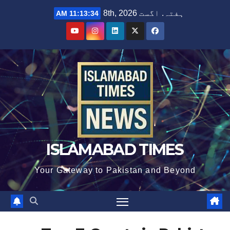
Ski
ہفتہ. اگست 8th, 2026
11:13:35 AM
t
conten
ISLAMABAD TIMES
Your Gateway to Pakistan and Beyond