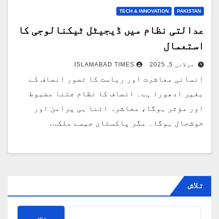
TECH & INNOVATION
PAKISTAN
عدالتی نظام میں ڈیجیٹل ٹیکنالوجی کا
استعمال
جولائی 5, 2025
ISLAMABAD TIMES
انسانی معاشرت اور ریاست کا تصور انصاف کے
بغیر ادھورا ہے۔ انصاف کا نظام جتنا مضبوط
اور مؤثر ہوگا، معاشرہ اتنا ہی پرامن اور
خوشحال ہوگا۔ مگر پاکستان جیسے ملک…
تلاش