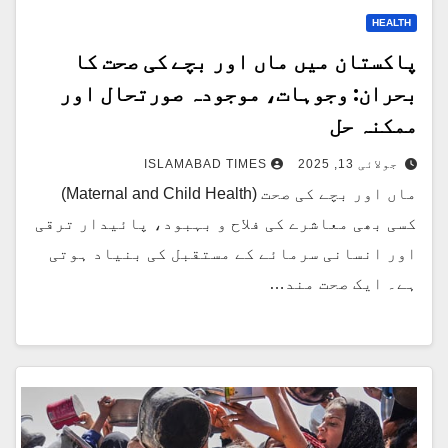
HEALTH
پاکستان میں ماں اور بچے کی صحت کا
بحران: وجوہات، موجودہ صورتحال اور
ممکنہ حل
جولائی 13, 2025
ISLAMABAD TIMES
ماں اور بچے کی صحت (Maternal and Child Health)
کسی بھی معاشرے کی فلاح و بہبود، پائیدار ترقی
اور انسانی سرمائے کے مستقبل کی بنیاد ہوتی
ہے۔ ایک صحت مند…