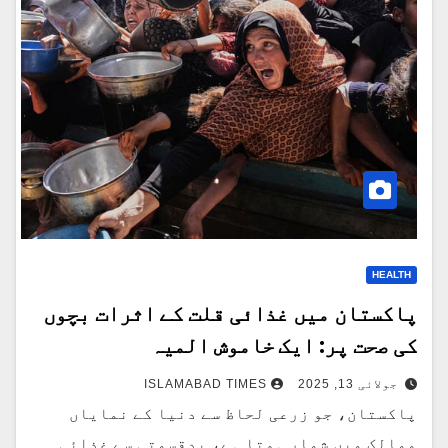
HEALTH
پاکستان میں غذائی قلت کے اثرات بچوں
کی صحت پر: ایک خاموش المیہ
جولائی 13, 2025
ISLAMABAD TIMES
پاکستان، جو زرعی لحاظ سے دنیا کے نمایاں
ممالک میں شمار ہوتا ہے، بدقسمتی سے غذائی