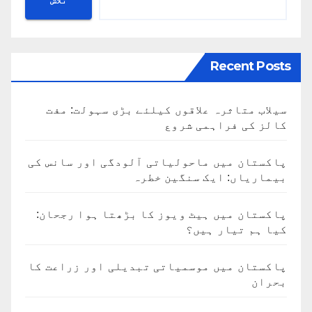
تلاش
Recent Posts
سیلاب متاثرہ علاقوں کیلئے بڑی سہولت: مفت
کالز کی فراہمی شروع
پاکستان میں ماحولیاتی آلودگی اور سانس کی
بیماریاں: ایک سنگین خطرہ
پاکستان میں ہیٹ ویوز کا بڑھتا ہوا رجحان:
کیا ہم تیار ہیں؟
پاکستان میں موسمیاتی تبدیلی اور زراعت کا
بحران