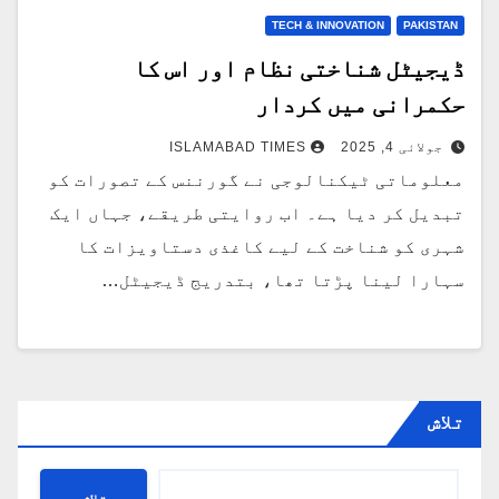
TECH & INNOVATION
PAKISTAN
ڈیجیٹل شناختی نظام اور اس کا
حکمرانی میں کردار
جولائی 4, 2025
ISLAMABAD TIMES
معلوماتی ٹیکنالوجی نے گورننس کے تصورات کو
تبدیل کر دیا ہے۔ اب روایتی طریقے، جہاں ایک
شہری کو شناخت کے لیے کاغذی دستاویزات کا
سہارا لینا پڑتا تھا، بتدریج ڈیجیٹل…
تلاش