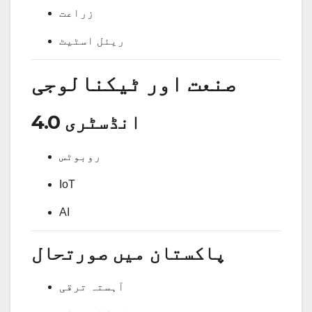
زراعت
ریئل اسٹیٹ
صنعت اور ٹیکنالوجی
انڈسٹری 4.0
روبوٹس
IoT
AI
پاکستان میں صورتحال
آہستہ ترقی