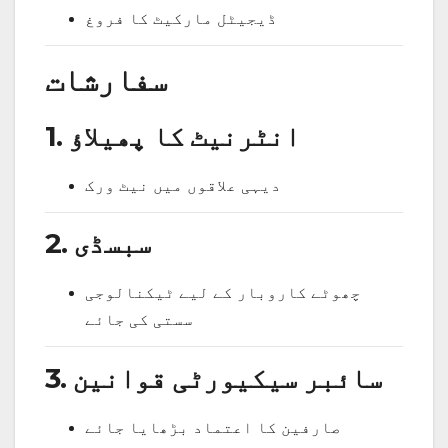
ڈیجیٹل مارکیٹ کا فروغ
سفارشات
1. انٹرنیٹ کا پھیلاؤ
دیہی علاقوں میں نیٹ ورک
2. سبسڈی
چھوٹے کاروبار کے لیے ٹیکنالوجی
سستی کی جائے
3. سائبر سیکیورٹی قوانین
صارفین کا اعتماد بڑھایا جائے