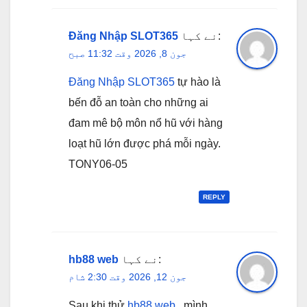
نے کہا:
Đăng Nhập SLOT365
جون 8, 2026 وقت 11:32 صبح
Đăng Nhập SLOT365
tự hào là
bến đỗ an toàn cho những ai
đam mê bộ môn nổ hũ với hàng
loạt hũ lớn được phá mỗi ngày.
TONY06-05
REPLY
نے کہا:
hb88 web
جون 12, 2026 وقت 2:30 شام
Sau khi thử
hb88 web
, mình