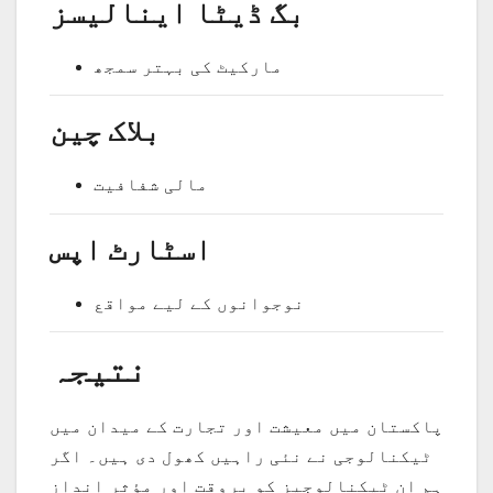
بگ ڈیٹا اینالیسز
مارکیٹ کی بہتر سمجھ
بلاک چین
مالی شفافیت
اسٹارٹ اپس
نوجوانوں کے لیے مواقع
نتیجہ
پاکستان میں معیشت اور تجارت کے میدان میں
ٹیکنالوجی نے نئی راہیں کھول دی ہیں۔ اگر
ہم ان ٹیکنالوجیز کو بروقت اور مؤثر انداز