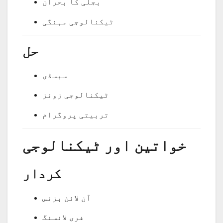
بجلی کا بحران
ٹیکنالوجی مہنگی
حل
سبسڈی
ٹیکنالوجی زونز
تربیتی پروگرام
خواتین اور ٹیکنالوجی
کردار
آن لائن بزنس
فری لانسنگ