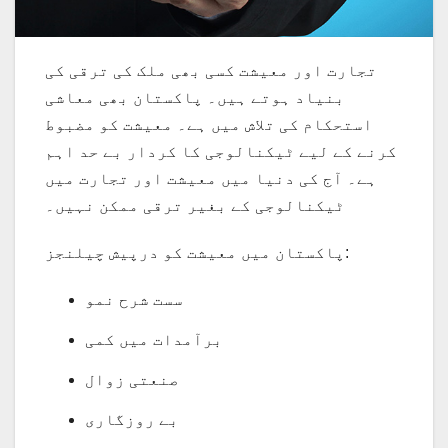
تجارت اور معیشت کسی بھی ملک کی ترقی کی
بنیاد ہوتے ہیں۔ پاکستان بھی معاشی
استحکام کی تلاش میں ہے۔ معیشت کو مضبوط
کرنے کے لیے ٹیکنالوجی کا کردار بے حد اہم
ہے۔ آج کی دنیا میں معیشت اور تجارت میں
ٹیکنالوجی کے بغیر ترقی ممکن نہیں۔
پاکستان میں معیشت کو درپیش چیلنجز:
سست شرح نمو
برآمدات میں کمی
صنعتی زوال
بے روزگاری