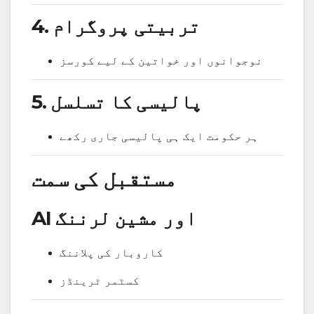
4. تربیتی پروگرام
نوجوانوں اور خواتین کے لیے کورسز
5. پالیسی کا تسلسل
ہر حکومت ایک ہی پالیسی جاری رکھے
مستقبل کی سمت
AI اور مشین لرننگ
کاروبار کی پلاننگ
کسٹمر ٹرینڈز