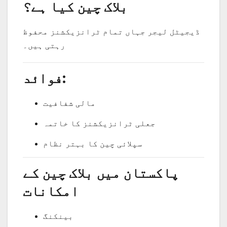
بلاک چین کیا ہے؟
ڈیجیٹل لیجر جہاں تمام ٹرانزیکشنز محفوظ
رہتی ہیں۔
فوائد:
مالی شفافیت
جعلی ٹرانزیکشنز کا خاتمہ
سپلائی چین کا بہتر نظام
پاکستان میں بلاک چین کے
امکانات
بینکنگ