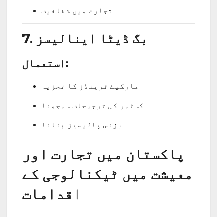
تجارت میں شفافیت
7. بگ ڈیٹا اینالیسز
استعمال:
مارکیٹ ٹرینڈز کا تجزیہ
کسٹمر کی ترجیحات سمجھنا
بزنس پالیسیز بنانا
پاکستان میں تجارت اور
معیشت میں ٹیکنالوجی کے
اقدامات