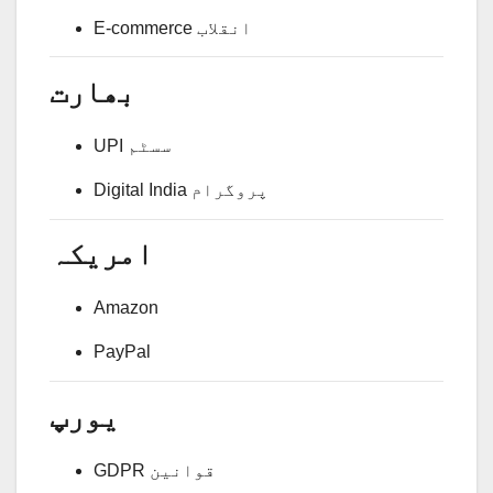
E-commerce انقلاب
بھارت
UPI سسٹم
Digital India پروگرام
امریکہ
Amazon
PayPal
یورپ
GDPR قوانین