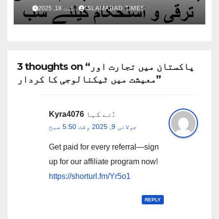
متحد ہونا ہوگا
ISLAMABAD TIMES
اگست 18, 2025
3 thoughts on “پاکستان میں تجارت اور
معیشت میں ٹیکنالوجی کا کردار”
نے کہا:
Kyra4076
جولائی 9, 2025 وقت 5:50 صبح
Get paid for every referral—sign
up for our affiliate program now!
https://shorturl.fm/Yr5o1
REPLY