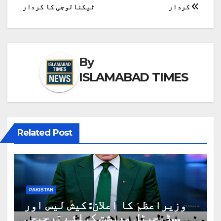
کی
کردار
ٹیکنالوجی کا کردار
نیویگیشن
By
ISLAMABAD TIMES
Related Post
PAKISTAN
وزیراعظم کا اعلان: کیش لیس اور
ڈیجیٹل معیشت کیلئے ترجیحی