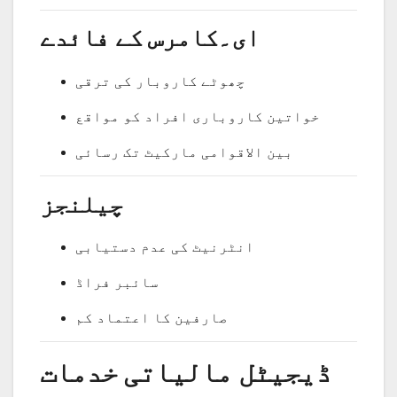
ای۔کامرس کے فائدے
چھوٹے کاروبار کی ترقی
خواتین کاروباری افراد کو مواقع
بین الاقوامی مارکیٹ تک رسائی
چیلنجز
انٹرنیٹ کی عدم دستیابی
سائبر فراڈ
صارفین کا اعتماد کم
ڈیجیٹل مالیاتی خدمات