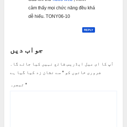
cảm thấy mọi chức năng đều khá
dễ hiểu. TONY06-10
REPLY
جواب دیں
آپ کا ای میل ایڈریس شائع نہیں کیا جائے گا۔
ضروری خانوں کو
*
سے نشان زد کیا گیا ہے
*
تبصرہ