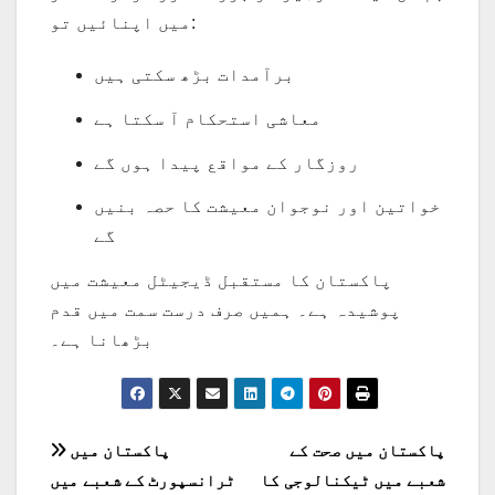
میں اپنائیں تو:
برآمدات بڑھ سکتی ہیں
معاشی استحکام آ سکتا ہے
روزگار کے مواقع پیدا ہوں گے
خواتین اور نوجوان معیشت کا حصہ بنیں
گے
پاکستان کا مستقبل ڈیجیٹل معیشت میں
پوشیدہ ہے۔ ہمیں صرف درست سمت میں قدم
بڑھانا ہے۔
پوسٹوں
پاکستان میں صحت کے
پاکستان میں
شعبے میں ٹیکنالوجی کا
ٹرانسپورٹ کے شعبے میں