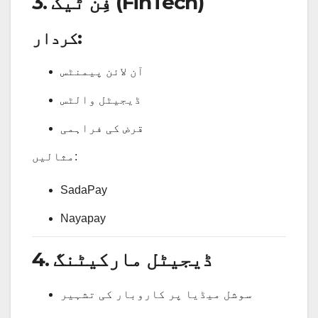
3. فِن ٹیک (FinTech)
کردار:
آن لائن پیمنٹس
ڈیجیٹل والٹس
قرض کی فراہمی
مثالیں:
SadaPay
Nayapay
4. ڈیجیٹل مارکیٹنگ
سوشل میڈیا پر کاروبار کی تشہیر