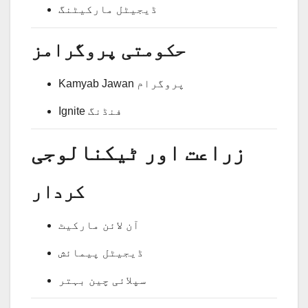
ڈیجیٹل مارکیٹنگ
حکومتی پروگرامز
Kamyab Jawan پروگرام
Ignite فنڈنگ
زراعت اور ٹیکنالوجی
کردار
آن لائن مارکیٹ
ڈیجیٹل پیمائش
سپلائی چین بہتر