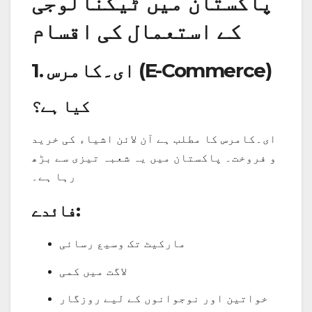
پاکستان میں ٹیکنالوجی
کے استعمال کی اقسام
1. ای۔کامرس (E-Commerce)
کیا ہے؟
ای۔کامرس کا مطلب ہے آن لائن اشیاء کی خرید
و فروخت۔ پاکستان میں یہ شعبہ تیزی سے بڑھ
رہا ہے۔
فائدے:
مارکیٹ تک وسیع رسائی
لاگت میں کمی
خواتین اور نوجوانوں کے لیے روزگار