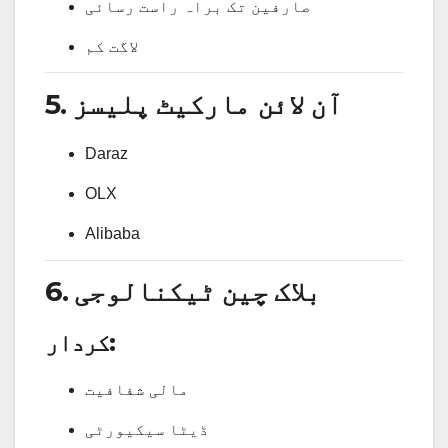
صارفین تک براہ راست رسائی
لاگت کم
5. آن لائن مارکیٹ پلیسز
Daraz
OLX
Alibaba
6. بلاک چین ٹیکنالوجی
کردار:
مالی شفافیت
ڈیٹا سیکیورٹی