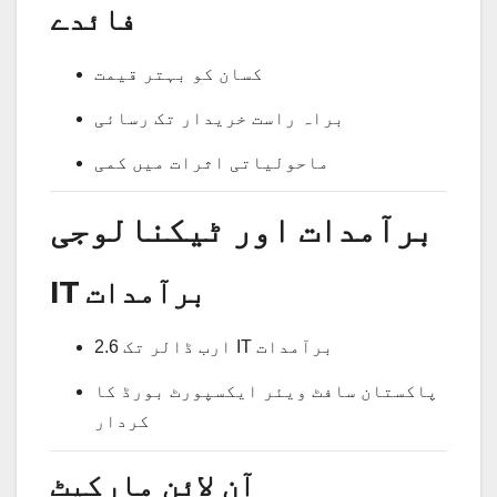
فائدے
کسان کو بہتر قیمت
براہ راست خریدار تک رسائی
ماحولیاتی اثرات میں کمی
برآمدات اور ٹیکنالوجی
IT برآمدات
2.6 ارب ڈالر تک IT برآمدات
پاکستان سافٹ ویئر ایکسپورٹ بورڈ کا
کردار
آن لائن مارکیٹ