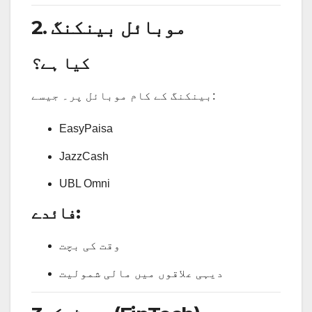
2. موبائل بینکنگ
کیا ہے؟
بینکنگ کے کام موبائل پر۔ جیسے:
EasyPaisa
JazzCash
UBL Omni
فائدے:
وقت کی بچت
دیہی علاقوں میں مالی شمولیت