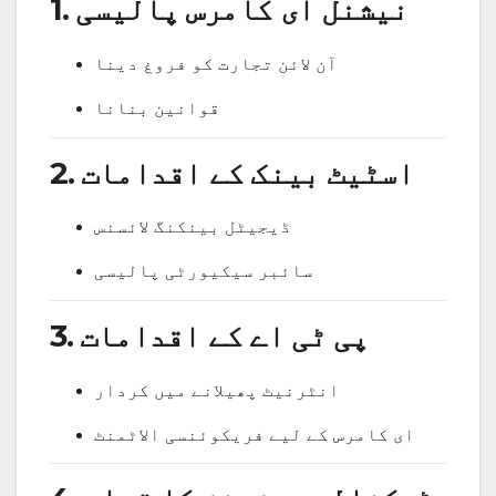
1. نیشنل ای کامرس پالیسی
آن لائن تجارت کو فروغ دینا
قوانین بنانا
2. اسٹیٹ بینک کے اقدامات
ڈیجیٹل بینکنگ لائسنس
سائبر سیکیورٹی پالیسی
3. پی ٹی اے کے اقدامات
انٹرنیٹ پھیلانے میں کردار
ای کامرس کے لیے فریکوئنسی الاٹمنٹ