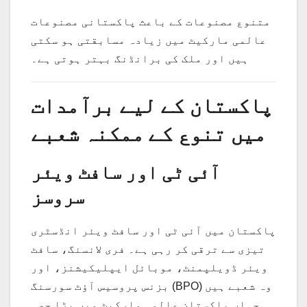
متنوع مصنوعات کے باعث پاکستانی مصنوعات
عالمی مارکیٹ میں زیادہ مسابقتی ہو سکتی
ہیں اور ملک کی برانڈنگ بہتر ہوتی ہے۔
پاکستان کے لیے برآمدات
میں تنوع کے ممکنہ شعبے
آئی ٹی اور سافٹ ویئر
سروسز
پاکستان میں آئی ٹی اور سافٹ ویئر انڈسٹری
تیزی سے ترقی کر رہی ہے۔ فری لانسنگ، سافٹ
ویئر ڈویلپمنٹ، موبائل ایپلیکیشنز، اور
بزنس پروسیس آؤٹ سورسنگ (BPO) وہ شعبے ہیں
جہاں پاکستان عالمی مارکیٹ میں بڑا حصہ