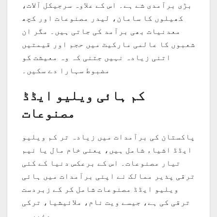
بڑی برآمدی شے ہے۔ اس کے علاوہ سرجیکل آلات،
کھیلوں کا سامان، لیدر مصنوعات اور کچھ
معدنیات بھی برآمد کی جاتی ہیں۔ مگر ان
شعبوں کا عالمی مارکیٹ میں حجم اور قیمتیں
اتنی زیادہ نہیں جتنی کہ وہ معیشت کو
مضبوط سہارا دے سکیں۔
کم ہائی ویلیو ایڈڈ
مصنوعات
پاکستان کی برآمدات میں زیادہ تر کم ویلیو
ایڈڈ اشیاء شامل ہیں، یعنی خام مال یا نیم
تیار مصنوعات۔ اس کے برعکس دنیا کے کئی
ترقی پذیر ممالک نے اپنی برآمدات میں ہائی
ویلیو ایڈڈ مصنوعات شامل کر کے زبردست
ترقی کی ہے، جیسے ویت نام، ملائیشیا، ترکی
وغیرہ۔