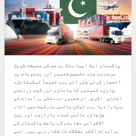
پاکستان ایک ایسا ملک ہے جس کی معیشت طویل
عرصے سے چند مخصوص شعبوں اور مصنوعات پر
انحصار کرتی چلی آئی ہے، خصوصاً ٹیکسٹائل،
چاول، کھیلوں کا سامان، اور کچھ زراعتی
اجناس۔ اگرچہ ان شعبوں نے ملکی برآمدات کو
سہارا دیا ہے، لیکن عالمی مارکیٹ میں اتار
چڑھاؤ، عالمی کساد بازاری، اور بین
الاقوامی مقابلے کے باعث پاکستان کی
برآمدات اکثر مشکلات کا شکار رہی ہیں۔ اسی