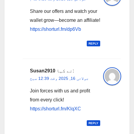
Share our offers and watch your
wallet grow—become an affiliate!
https://shorturl.fm/dp6Vb
REPLY
نے کہا:
Susan2910
جولائی 16, 2025 وقت 12:39 صبح
Join forces with us and profit
from every click!
https://shorturl.fm/KlqXC
REPLY