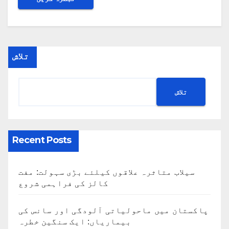
تلاش
تلاش
Recent Posts
سیلاب متاثرہ علاقوں کیلئے بڑی سہولت: مفت
کالز کی فراہمی شروع
پاکستان میں ماحولیاتی آلودگی اور سانس کی
بیماریاں: ایک سنگین خطرہ