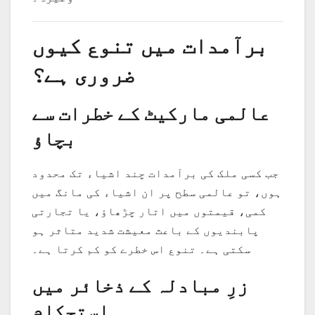
برآمدات میں تنوع کیوں
ضروری ہے؟
عالمی مارکیٹ کے خطرات سے
بچاؤ
جب کسی ملک کی برآمدات چند اشیاء تک محدود
ہوں، تو عالمی سطح پر ان اشیاء کی مانگ میں
کمی، قیمتوں میں اتار چڑھاؤ، یا تجارتی
پابندیوں کے باعث معیشت شدید متاثر ہو
سکتی ہے۔ تنوع اس خطرے کو کم کرتا ہے۔
زرِ مبادلہ کے ذخائر میں
استحکام