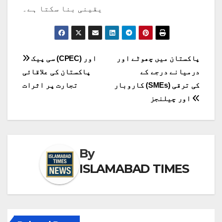
یقینی بنا سکتا ہے۔
پوسٹوں
پاکستان میں چھوٹے اور
سی پیک (CPEC) اور
درمیانے درجے کے
پاکستان کی علاقائی
کی
کاروبار (SMEs) کی ترقی
تجارت پر اثرات
نیویگیشن
اور چیلنجز
By
ISLAMABAD TIMES