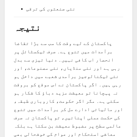
نئی صنعتوں کی ترقی
نتیجہ
پاکستان کے لیے وقت کا سب سے بڑا تقاضا
برآمدات میں تنوع ہے۔ صرف ٹیکسٹائل پر
انحصار اب کافی نہیں۔ دنیا تیزی سے بدل
رہی ہے اور نئی منڈیاں، نئی مصنوعات، اور
نئی ٹیکنالوجیز برآمدی شعبے میں داخل ہو
رہی ہیں۔ اگر پاکستان نے اس موقع کو بروقت
نہ پہچانا تو معیشت مزید دباؤ کا شکار ہو
سکتی ہے۔ مگر اگر حکومت، کاروباری طبقہ،
اور مالیاتی ادارے مل کر برآمدات میں تنوع
کی حکمت عملی اپنائیں، تو پاکستان نہ صرف
عالمی سطح پر مضبوط معیشت بن سکتا ہے بلکہ
معاشی استحکام اور عوام کی خوشحالی بھی