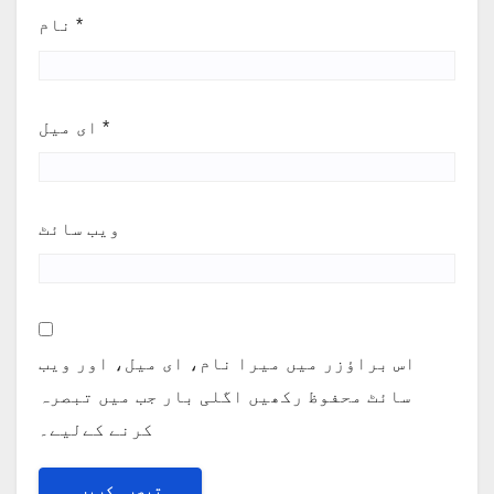
*
نام
*
ای میل
ویب‌ سائٹ
اس براؤزر میں میرا نام، ای میل، اور ویب
سائٹ محفوظ رکھیں اگلی بار جب میں تبصرہ
کرنے کےلیے۔