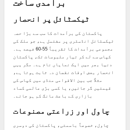
برآمدی ساخت
ٹیکسٹائل پر انحصار
پاکستان کی برآمدات کا سب سے بڑا حصہ
ٹیکسٹائل انڈسٹری پر مشتمل ہے، جو ملک کی
مجموعی برآمدات کا تقریباً 55-60 فیصد ہے۔
کپاس سے لے کر تیار ملبوسات تک، پاکستان
دنیا بھر میں ایک نمایاں نام ہے۔ مگر یہی
انحصار بعض اوقات نقصان دہ ثابت ہوتا ہے،
مثلاً جب بین الاقوامی منڈی میں کپاس کی
قیمتیں گر جائیں، یا کسی بڑی عالمی کساد
بازاری کے باعث مانگ کم ہو جائے۔
چاول اور زراعتی مصنوعات
چاول، خصوصاً باسمتی، پاکستان کی دوسری