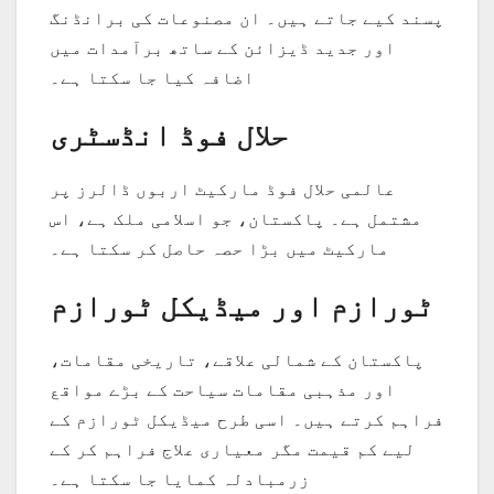
پسند کیے جاتے ہیں۔ ان مصنوعات کی برانڈنگ
اور جدید ڈیزائن کے ساتھ برآمدات میں
اضافہ کیا جا سکتا ہے۔
حلال فوڈ انڈسٹری
عالمی حلال فوڈ مارکیٹ اربوں ڈالرز پر
مشتمل ہے۔ پاکستان، جو اسلامی ملک ہے، اس
مارکیٹ میں بڑا حصہ حاصل کر سکتا ہے۔
ٹورازم اور میڈیکل ٹورازم
پاکستان کے شمالی علاقے، تاریخی مقامات،
اور مذہبی مقامات سیاحت کے بڑے مواقع
فراہم کرتے ہیں۔ اسی طرح میڈیکل ٹورازم کے
لیے کم قیمت مگر معیاری علاج فراہم کر کے
زرمبادلہ کمایا جا سکتا ہے۔