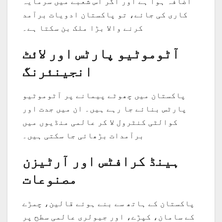
اضافہ ہوا ہے اور اگر اس شعبے میں سرمایہ
کاری کی جائے، تو پاکستان ادویات برآمد
کرنے والا بڑا ملک بن سکتا ہے۔
آٹوموٹیو پارٹس اور لائٹ
انجینئرنگ
پاکستان میں چھوٹے پیمانے پر آٹوموٹیو
پارٹس بنائے جا رہے ہیں۔ ان میں جدت اور
کوالٹی کنٹرول لا کر عالمی منڈیوں میں
برآمدات بڑھائی جا سکتی ہیں۔
ہینڈ کرافٹس اور آرٹیزن
مصنوعات
پاکستان کے ہاتھ سے بنے ہوئے قالین، چمڑے
کے سامان، کپڑے، اور جیولری عالمی سطح پر