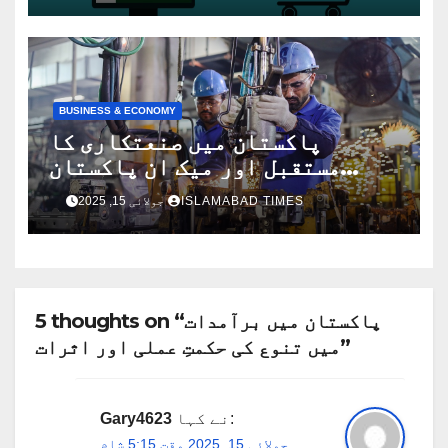
BUSINESS & ECONOMY
پاکستان میں صنعتکاری کا
مستقبل اور میک ان پاکستان
پالیسی
ISLAMABAD TIMES
جولائی 15, 2025
5 thoughts on “پاکستان میں برآمدات
میں تنوع کی حکمتِ عملی اور اثرات”
نے کہا:
Gary4623
جولائی 15, 2025 وقت 5:15 شام