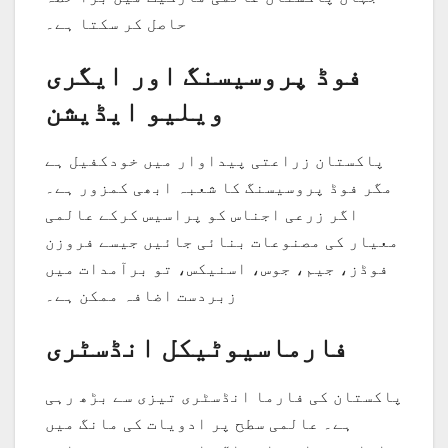
حاصل کر سکتا ہے۔
فوڈ پروسیسنگ اور ایگری
ویلیو ایڈیشن
پاکستان زراعتی پیداوار میں خودکفیل ہے
مگر فوڈ پروسیسنگ کا شعبہ ابھی کمزور ہے۔
اگر زرعی اجناس کو پراسیس کرکے عالمی
معیار کی مصنوعات بنائی جائیں جیسے فروزن
فوڈز، جیم، جوس، اسنیکس، تو برآمدات میں
زبردست اضافہ ممکن ہے۔
فارماسیوٹیکل انڈسٹری
پاکستان کی فارما انڈسٹری تیزی سے بڑھ رہی
ہے۔ عالمی سطح پر ادویات کی مانگ میں