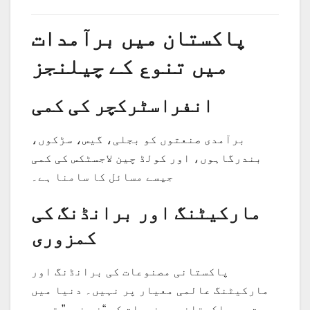
پاکستان میں برآمدات
میں تنوع کے چیلنجز
انفراسٹرکچر کی کمی
برآمدی صنعتوں کو بجلی، گیس، سڑکوں،
بندرگاہوں، اور کولڈ چین لاجسٹکس کی کمی
جیسے مسائل کا سامنا ہے۔
مارکیٹنگ اور برانڈنگ کی
کمزوری
پاکستانی مصنوعات کی برانڈنگ اور
مارکیٹنگ عالمی معیار پر نہیں۔ دنیا میں
بہت سی پاکستانی مصنوعات کو “نو نیم” تصور