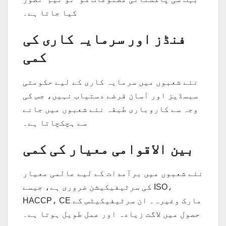
کیا جاتا ہے۔
فنڈز اور سرمایہ کاری کی
کمی
نئے شعبوں میں سرمایہ کاری کے لیے حکومتی
سبسڈیز اور آسان قرضے دستیاب نہیں، جس کی
وجہ سے کاروباری طبقہ نئے شعبوں میں جانے
سے ہچکچاتا ہے۔
بین الاقوامی معیار کی کمی
نئے شعبوں میں برآمدات کے لیے عالمی معیار
کی سرٹیفیکیشن ضروری ہے، جیسے ISO،
HACCP، CE مارک وغیرہ۔ ان سرٹیفیکیٹس کے
حصول میں لاگت زیادہ اور عمل طویل ہوتا ہے۔