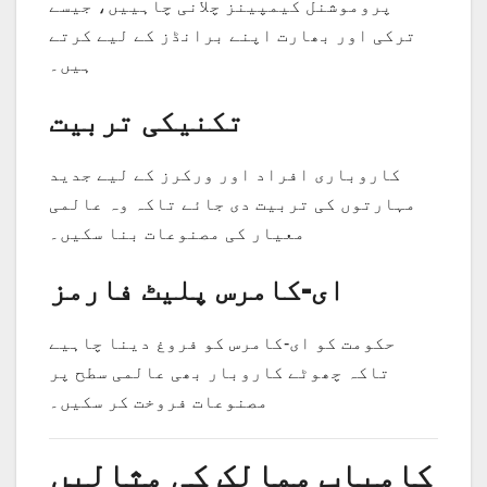
پروموشنل کیمپینز چلانی چاہییں، جیسے
ترکی اور بھارت اپنے برانڈز کے لیے کرتے
ہیں۔
تکنیکی تربیت
کاروباری افراد اور ورکرز کے لیے جدید
مہارتوں کی تربیت دی جائے تاکہ وہ عالمی
معیار کی مصنوعات بنا سکیں۔
ای-کامرس پلیٹ فارمز
حکومت کو ای-کامرس کو فروغ دینا چاہیے
تاکہ چھوٹے کاروبار بھی عالمی سطح پر
مصنوعات فروخت کر سکیں۔
کامیاب ممالک کی مثالیں