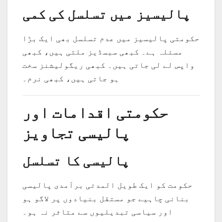
پالیسیز میں تسلسل کی کمی
حکومتی پالیسیز میں عدم تسلسل بھی ایک بڑا
مسئلہ ہے۔ کبھی سبسڈیز ملتی ہیں، کبھی
واپس لے لی جاتی ہیں۔ کبھی ریگولیشنز سخت
ہو جاتی ہیں، کبھی نرم۔
حکومتی اقدامات اور
پالیسی تجاویز
پالیسی کا تسلسل
حکومت کو ایک طویل المدتی برآمدی پالیسی
بنانی چاہیے جو مستقل بنیادوں پر لاگو ہو
اور سیاسی تبدیلیوں سے متاثر نہ ہو۔