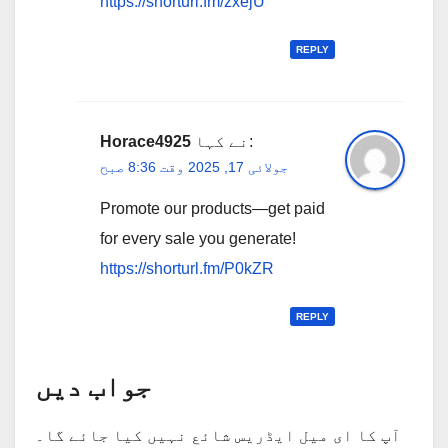
https://shorturl.fm/zxejU
REPLY
نے کہا:
Horace4925
جولائی 17, 2025 وقت 8:36 صبح
Promote our products—get paid
for every sale you generate!
https://shorturl.fm/P0kZR
REPLY
جواب دیں
آپ کا ای میل ایڈریس شائع نہیں کیا جائے گا۔