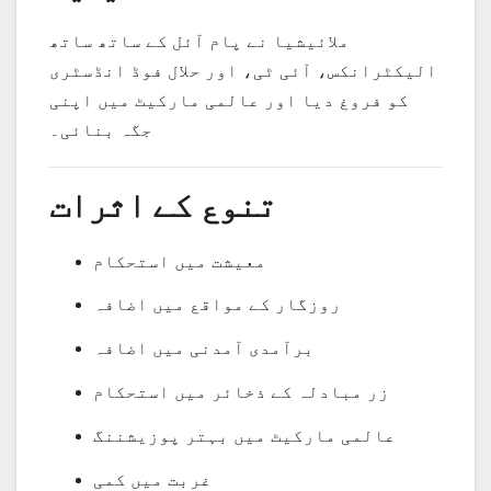
ملائیشیا نے پام آئل کے ساتھ ساتھ
الیکٹرانکس، آئی ٹی، اور حلال فوڈ انڈسٹری
کو فروغ دیا اور عالمی مارکیٹ میں اپنی
جگہ بنائی۔
تنوع کے اثرات
معیشت میں استحکام
روزگار کے مواقع میں اضافہ
برآمدی آمدنی میں اضافہ
زر مبادلہ کے ذخائر میں استحکام
عالمی مارکیٹ میں بہتر پوزیشننگ
غربت میں کمی