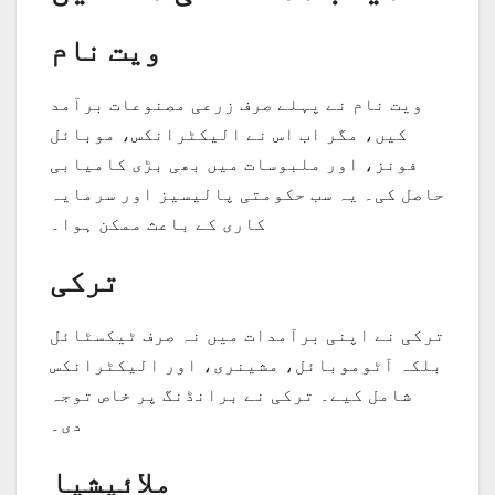
ویت نام
ویت نام نے پہلے صرف زرعی مصنوعات برآمد
کیں، مگر اب اس نے الیکٹرانکس، موبائل
فونز، اور ملبوسات میں بھی بڑی کامیابی
حاصل کی۔ یہ سب حکومتی پالیسیز اور سرمایہ
کاری کے باعث ممکن ہوا۔
ترکی
ترکی نے اپنی برآمدات میں نہ صرف ٹیکسٹائل
بلکہ آٹوموبائل، مشینری، اور الیکٹرانکس
شامل کیے۔ ترکی نے برانڈنگ پر خاص توجہ
دی۔
ملائیشیا