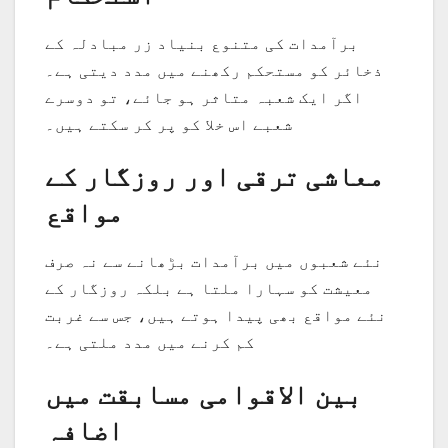
برآمدات کی متنوع بنیاد زر مبادلہ کے
ذخائر کو مستحکم رکھنے میں مدد دیتی ہے۔
اگر ایک شعبہ متاثر ہو جائے، تو دوسرے
شعبے اس خلا کو پر کر سکتے ہیں۔
معاشی ترقی اور روزگار کے
مواقع
نئے شعبوں میں برآمدات بڑھانے سے نہ صرف
معیشت کو سہارا ملتا ہے بلکہ روزگار کے
نئے مواقع بھی پیدا ہوتے ہیں، جس سے غربت
کم کرنے میں مدد ملتی ہے۔
بین الاقوامی مسابقت میں
اضافہ