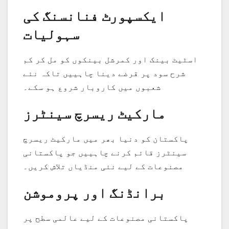
ایکسپورٹ فنانسنگ کی
سہولیات
اسٹیٹ بینک اور کمرشل بینکوں کو مل کر کم
شرح سود پر قرضے دینا چاہییں تاکہ نئے
شعبوں میں کاروبار شروع ہو سکے۔
مارکیٹ ریسرچ سینٹرز
پاکستان کو دنیا بھر میں مارکیٹ ریسرچ
سینٹرز قائم کرنے چاہییں جو پاکستانی
مصنوعات کے لیے نئی منڈیاں تلاش کریں۔
برانڈنگ اور پروموشن
پاکستانی مصنوعات کے لیے عالمی سطح پر