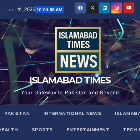
ہفتہ. اگست 8th, 2026
10:04:07 AM
ISLAMABAD TIMES
Your Gateway to Pakistan and Beyond
PAKISTAN
INTERNATIONAL NEWS
ISLAMABA
HEALTH
SPORTS
ENTERTAINMENT
TECH 