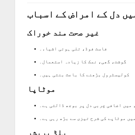
یں دل کے امراض کے اسباب
غیر صحت مند خوراک
فاسٹ فوڈ، تلی ہوئی اشیاء۔
گوشت، گھی، نمک کا زیادہ استعمال۔
کولیسٹرول بڑھنے کا باعث بنتی ہیں۔
موٹاپا
 میں اضافی چربی دل پر بوجھ ڈالتی ہے۔
یں موٹاپے کی شرح تیزی سے بڑھ رہی ہے۔
بلڈ پریشر