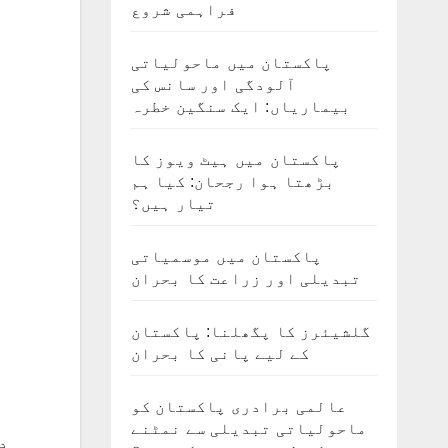
فراہمی شروع
پاکستان میں ماحولیاتی
آلودگی اور سانس کی
بیماریاں: ایک سنگین خطرہ
پاکستان میں ہیٹ ویوز کا
بڑھتا ہوا رجحان: کیا ہم
تیار ہیں؟
پاکستان میں موسمیاتی
تبدیلی اور زراعت کا بحران
گلشیئرز کا پگھلنا: پاکستان
کے لیے پانی کا بحران
عالمی برادری پاکستان کو
ماحولیاتی تبدیلی سے نمٹنے
د