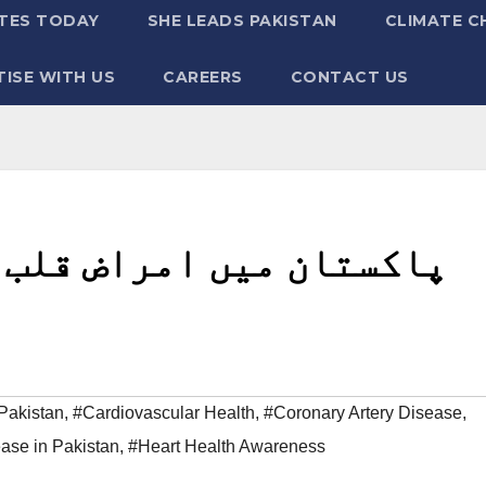
TES TODAY
SHE LEADS PAKISTAN
CLIMATE C
ISE WITH US
CAREERS
CONTACT US
پاکستان میں امراض قلب 
Pakistan
,
#Cardiovascular Health
,
#Coronary Artery Disease
,
ase in Pakistan
,
#Heart Health Awareness