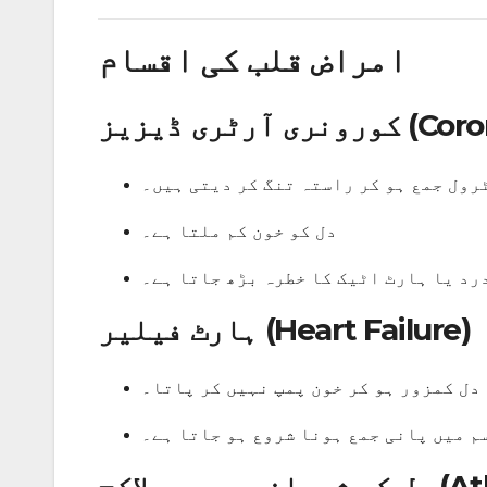
امراض قلب کی اقسام
Coronary )
رول جمع ہو کر راستہ تنگ کر دیتی ہیں۔
دل کو خون کم ملتا ہے۔
رد یا ہارٹ اٹیک کا خطرہ بڑھ جاتا ہے۔
ہارٹ فیلیر (Heart Failure)
دل کمزور ہو کر خون پمپ نہیں کر پاتا۔
م میں پانی جمع ہونا شروع ہو جاتا ہے۔
Atherosc)