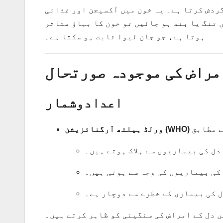
گردش کرتا ہے۔ یہ خون میں آکسیجن اور غذائی
 تنگ یا بند ہو جائیں تو خون کا بہاؤ متاثر
ہوتا ہے، جو جان لیوا ثابت ہو سکتا ہے۔
مراض کی موجودہ صورتحال
اعدادوشمار
ورلڈ ہیلتھ آرگنائزیشن (WHO)
 کی بیماری کے خطرے سے دوچار ہے۔
 دل کے امراض کی سنگینی کو ظاہر کرتے ہیں۔