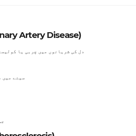
کورونری آرٹری ڈیزیز (Artery Disease
دل کی شریانوں میں چربی یا کولیسٹ
سینے میں د
جس
دل کی شریانوں میں بلاکج (lerosis