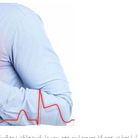
ل انسانی جسم کا سب سے اہم عضو ہے۔ دل کی دھڑکن زندگی ک