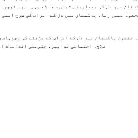
ستان میں دل کی بیماریاں تیزی سے بڑھ رہی ہیں۔ نوجوانو
حفوظ نہیں رہا۔ پاکستان میں دل کے امراض کی شرح اتنی ز
ہ مضمون پاکستان میں دل کے امراض کے بڑھنے کی وجوہات،
علاج، احتیاطی تدابیر، حکومتی اقدامات او