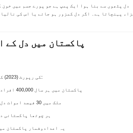
دل پٹھوں سے بنا ہوا ایک پمپ ہے جو پورے جسم میں خون 
اء پہنچاتا ہے۔ اگر دل کمزور ہو جائے یا اس کی نالیاں
پاکستان میں دل کے ا
کی رپورٹ (2023) کے مطابق:
پاکستان میں ہر سال 400,000 افراد دل کی بیماریوں سے ہلاک ہوتے ہیں۔
ملک میں 30 فیصد اموات دل کی بیماریوں کی وجہ سے ہوتی ہیں۔
ہر چوتھا پاکستانی دل
یہ اعدادوشمار پاکستان میں