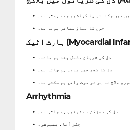
ں میں چکنائی یا کیلشیم جمع ہوتی ہے۔
خون کا بہاؤ متاثر ہوتا ہے۔
 (Myocardial Infarction)
دل کی شریان مکمل بند ہو جائے۔
دل کا کچھ حصہ مردہ ہو جاتا ہے۔
وری علاج نہ ہو تو موت واقع ہو سکتی ہے۔
Arrhythmia
دل کی دھڑکن بے ترتیب ہو جاتی ہے۔
چکر آنا، بیہوشی۔