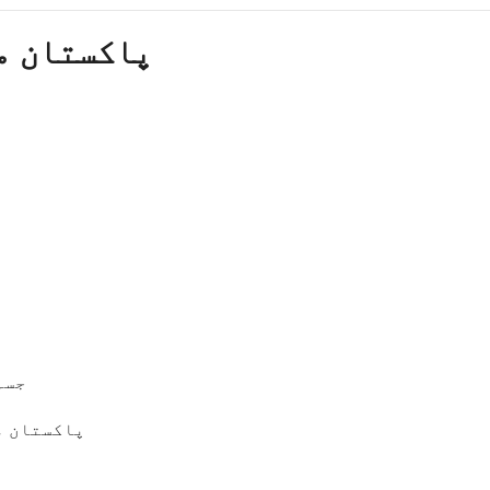
پاکستان م
جسم
پاکستان م