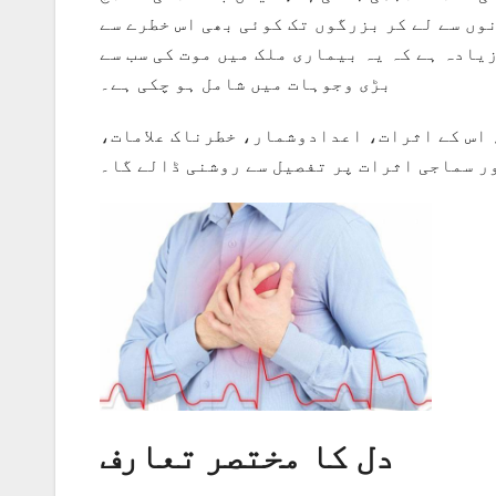
ں سے لے کر بزرگوں تک کوئی بھی اس خطرے سے
یادہ ہے کہ یہ بیماری ملک میں موت کی سب سے
بڑی وجوہات میں شامل ہو چکی ہے۔
 اس کے اثرات، اعدادوشمار، خطرناک علامات،
ر سماجی اثرات پر تفصیل سے روشنی ڈالے گا۔
دل کا مختصر تعارف