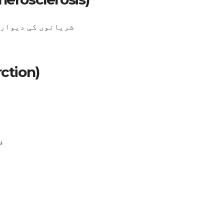
شریانوں کی دیوارو
ہارٹ اٹیک
ف