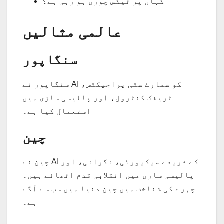
کہاں پر ٹیکس چوری ہو رہی ہے؟
عالمی مثالیں
سنگاپور
سنگاپور نے AI کو سمارٹ سٹی پراجیکٹس،
ٹریفک کنٹرول، اور پالیسی سازی میں
استعمال کیا ہے۔
چین
چین نے AI کے ذریعے سیکیورٹی، نگرانی، اور
پالیسی سازی میں انقلابی قدم اٹھائے ہیں۔
چہرے کی شناخت میں چین دنیا میں سب سے آگے
ہے۔