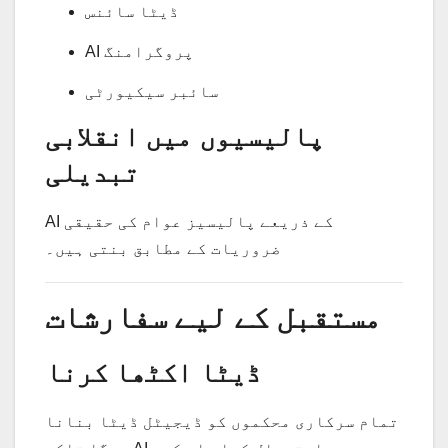
ڈیٹا سائنس
AI پروگرامنگ
سائبر سیکیورٹی
پالیسیوں میں انقلابی
تبدیلی
AI کے ذریعے پالیسیز عوام کی حقیقی
ضروریات کے مطابق بنتی ہیں۔
مستقبل کے لیے سفارشات
ڈیٹا اکٹھا کرنا
تمام سرکاری محکموں کو ڈیجیٹل ڈیٹا بنانا