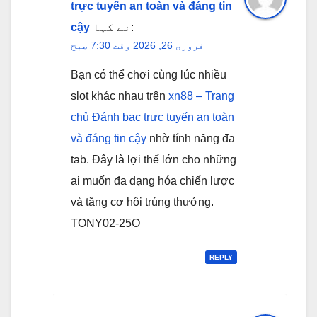
trực tuyến an toàn và đáng tin
نے کہا:
cậy
فروری 26, 2026 وقت 7:30 صبح
Bạn có thể chơi cùng lúc nhiều
slot khác nhau trên
xn88 – Trang
chủ Đánh bạc trực tuyến an toàn
và đáng tin cậy
nhờ tính năng đa
tab. Đây là lợi thế lớn cho những
ai muốn đa dạng hóa chiến lược
và tăng cơ hội trúng thưởng.
TONY02-25O
REPLY