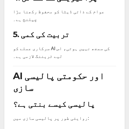
عوام کے ذاتی ڈیٹا کو محفوظ رکھنا بڑا
چیلنج ہے۔
5. تربیت کی کمی
سرکاری عملے کو AI کی سمجھ نہیں ہوتی، اس
لیے ٹریننگ لازمی ہے۔
AI اور حکومتی پالیسی
سازی
پالیسی کیسے بنتی ہے؟
روایتی طور پر پالیسی سازی میں: