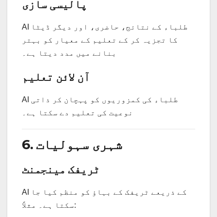
پالیسی سازی
AI طلباء کے نتائج، حاضری، اور دیگر ڈیٹا
کا تجزیہ کر کے تعلیم کے معیار کو بہتر
بنانے میں مدد دیتا ہے۔
آن لائن تعلیم
AI طلباء کی کمزوریوں کو پہچان کر ذاتی
نوعیت کی تعلیم دے سکتا ہے۔
6. شہری سہولیات
ٹریفک مینجمنٹ
AI کے ذریعے ٹریفک کے بہاؤ کو منظم کیا جا
سکتا ہے۔ مثلاً: