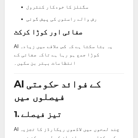
سگنلز کا خودکار کنٹرول
رش والے راستوں کی پیش گوئی
صفائی اور کوڑا کرکٹ
AI یہ بتا سکتا ہے کہ کس علاقے میں زیادہ
کوڑا جمع ہو رہا ہے تاکہ صفائی کے
انتظامات بہتر بن سکیں۔
AI کے فوائد حکومتی
فیصلوں میں
1. تیز فیصلے
AI چند لمحوں میں لاکھوں ریکارڈز کا تجزیہ
کر سکتا ہے، جو انسان کے لیے ممکن نہیں۔