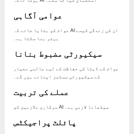
ہوگا تاکہ AI استعمال کیا جا سکے۔
عوامی آگاہی
عوام کو بتایا جائے کہ AI ان کی زندگی کیسے
بہتر بنا سکتا ہے۔
سیکیورٹی مضبوط بنانا
عوام کے ڈیٹا کی حفاظت کے لیے عالمی معیار
کے سیکیورٹی سسٹمز اپنانے ہوں گے۔
عملے کی تربیت
سرکاری ملازمین کو AI سیکھانا لازمی ہے۔
پائلٹ پراجیکٹس