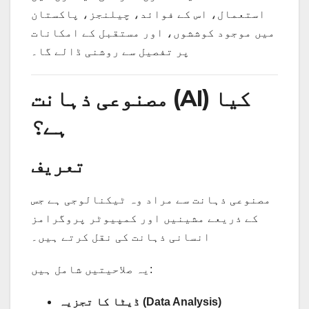
استعمال، اس کے فوائد، چیلنجز، پاکستان
میں موجود کوششوں، اور مستقبل کے امکانات
پر تفصیل سے روشنی ڈالے گا۔
مصنوعی ذہانت (AI) کیا
ہے؟
تعریف
مصنوعی ذہانت سے مراد وہ ٹیکنالوجی ہے جس
کے ذریعے مشینیں اور کمپیوٹر پروگرامز
انسانی ذہانت کی نقل کرتے ہیں۔
یہ صلاحیتیں شامل ہیں:
ڈیٹا کا تجزیہ (Data Analysis)