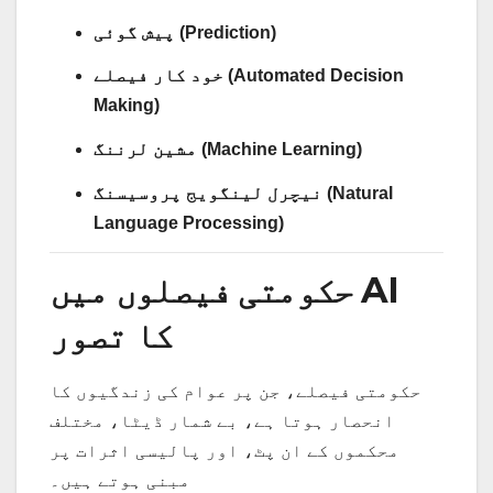
پیش گوئی (Prediction)
خود کار فیصلے (Automated Decision
Making)
مشین لرننگ (Machine Learning)
نیچرل لینگویج پروسیسنگ (Natural
Language Processing)
حکومتی فیصلوں میں AI
کا تصور
حکومتی فیصلے، جن پر عوام کی زندگیوں کا
انحصار ہوتا ہے، بے شمار ڈیٹا، مختلف
محکموں کے ان پٹ، اور پالیسی اثرات پر
مبنی ہوتے ہیں۔