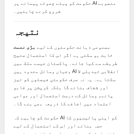
حکومت کو پہلے چھوٹے پیمانے پر AI منصوبے
شروع کرنے چاہئیں۔
نتیجہ
مصنوعی ذہانت حکومتوں کے لیے
بڑی نعمت
ثابت ہو سکتی ہے اگر اس کا استعمال صحیح
طریقے سے کیا جائے۔ پاکستان جیسے ملک میں
جہاں وسائل محدود ہیں، AI انقلابی تبدیلی لا
سکتا ہے۔ یہ نہ صرف حکومتی فیصلوں کو تیز
اور شفاف بنائے گا بلکہ کرپشن پر قابو
پانے، وسائل کے درست استعمال اور عوامی
اعتماد میں اضافے کا ذریعہ بھی بنے گا۔
حکومت کو چاہیے کہ AI کو اپنی پالیسیوں کا
حصہ بنائے اور اس کے استعمال کے لیے
انفراسٹرکچر، تربیت اور قوانین پر فوری