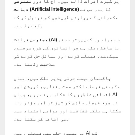
پر گہرے اثرات ڈالے ہیں۔ آج کا دور
مصنوعی
کا ہے، جس نے
ذہانت (Artificial Intelligence)
حکمرانی کے روایتی طریقوں کو تبدیل کر کے
رکھ دیا ہے۔
سے مراد وہ کمپیوٹر سسٹم
مصنوعی ذہانت (AI)
یا سافٹ ویئر ہے جو انسانوں کی طرح سوچنے،
سیکھنے، فیصلے کرنے اور مسائل حل کرنے کی
صلاحیت رکھتا ہے۔
پاکستان جیسے ترقی پذیر ملک میں، جہاں
حکومتی فیصلے اکثر سست رفتاری، کرپشن اور
انسانی غلطیوں کا شکار رہتے ہیں، وہاں AI
نہ صرف فیصلہ سازی کو تیز تر اور مؤثر بنا
سکتا ہے بلکہ شفافیت اور عوامی اعتماد میں
بھی اضافہ کر سکتا ہے۔
یہ مضمون حکومتی فیصلوں میں AI کے