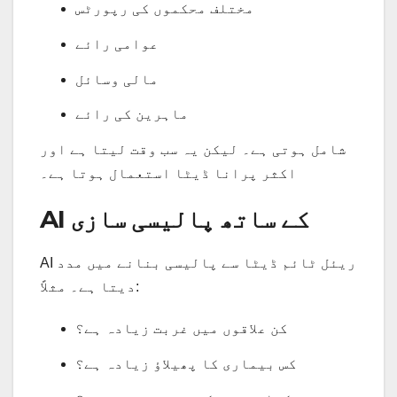
مختلف محکموں کی رپورٹس
عوامی رائے
مالی وسائل
ماہرین کی رائے
شامل ہوتی ہے۔ لیکن یہ سب وقت لیتا ہے اور
اکثر پرانا ڈیٹا استعمال ہوتا ہے۔
AI کے ساتھ پالیسی سازی
AI ریئل ٹائم ڈیٹا سے پالیسی بنانے میں مدد
دیتا ہے۔ مثلاً:
کن علاقوں میں غربت زیادہ ہے؟
کس بیماری کا پھیلاؤ زیادہ ہے؟