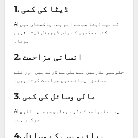
1. ڈیٹا کی کمی
AI کے لیے ڈیٹا سب سے اہم ہے۔ پاکستان میں
اکثر محکموں کے پاس ڈیجیٹل ڈیٹا نہیں
ہوتا۔
2. انسانی مزاحمت
حکومتی ملازمین تبدیلی سے ڈرتے ہیں اور نئے
سسٹمز اپنانے میں مزاحمت کرتے ہیں۔
3. مالی وسائل کی کمی
AI پر عملدرآمد کے لیے بھاری سرمایہ کاری
درکار ہے۔
4. پرائیویسی کے مسائل