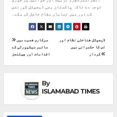
توجہ دے تاکہ پاکستان بھی ڈیجیٹل گورننس
کے دور میں نمایاں مقام حاصل کر سکے۔
پوسٹوں
ڈیجیٹل شناختی نظام اور
سرکاری شعبے میں
اس کا حکمرانی میں
سائبر سیکیورٹی کے
کی
کردار
اقدامات اور چیلنجز
نیویگیشن
By
ISLAMABAD TIMES