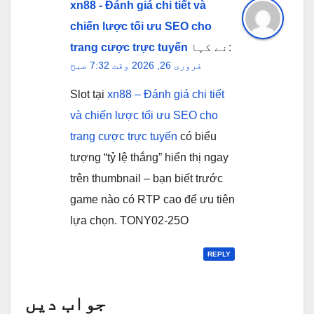
xn88 - Đánh giá chi tiết và
chiến lược tối ưu SEO cho
نے کہا:
trang cược trực tuyến
فروری 26, 2026 وقت 7:32 صبح
Slot tại
xn88 – Đánh giá chi tiết
và chiến lược tối ưu SEO cho
trang cược trực tuyến
có biểu
tượng “tỷ lệ thắng” hiển thị ngay
trên thumbnail – bạn biết trước
game nào có RTP cao để ưu tiên
lựa chọn. TONY02-25O
REPLY
جواب دیں