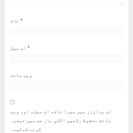
*
نام
*
ای میل
ویب‌ سائٹ
اس براؤزر میں میرا نام، ای میل، اور ویب
سائٹ محفوظ رکھیں اگلی بار جب میں تبصرہ
کرنے کےلیے۔