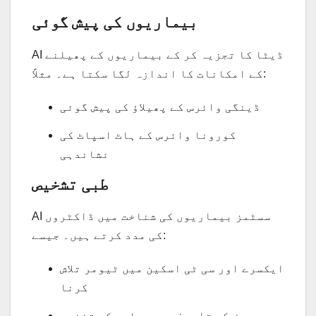
بیماریوں کی پیش گوئی
AI ڈیٹا کا تجزیہ کر کے بیماریوں کے پھیلنے
کے امکانات کا اندازہ لگا سکتا ہے۔ مثلاً:
ڈینگی وائرس کے پھیلاؤ کی پیش گوئی
کورونا وائرس کے ہاٹ اسپاٹ کی
نشاندہی
طبی تشخیص
AI سسٹمز بیماریوں کی شناخت میں ڈاکٹروں
کی مدد کرتے ہیں۔ جیسے:
ایکسرے اور سی ٹی اسکین میں ٹیومر تلاش
کرنا
مریض کی تاریخ سے بیماری کی تشخیص