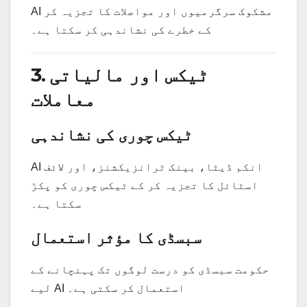
AI مشکوک سرگرمیوں اور مواصلات کا تجزیہ کر
کے خطرے کی نشاندہی کر سکتا ہے۔
3. ٹیکس اور مالیاتی
معاملات
ٹیکس چوری کی نشاندہی
AI انکم ڈیٹا، بینک ٹرانزیکشنز، اور لائف
اسٹائل کا تجزیہ کر کے ٹیکس چوری کو پکڑ
سکتا ہے۔
سبسڈی کا مؤثر استعمال
حکومت سبسڈی کو درست لوگوں تک پہنچانے کے
لیے AI استعمال کر سکتی ہے۔