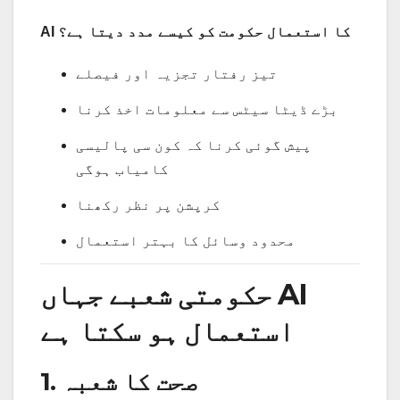
AI کا استعمال حکومت کو کیسے مدد دیتا ہے؟
تیز رفتار تجزیہ اور فیصلے
بڑے ڈیٹا سیٹس سے معلومات اخذ کرنا
پیش گوئی کرنا کہ کون سی پالیسی
کامیاب ہوگی
کرپشن پر نظر رکھنا
محدود وسائل کا بہتر استعمال
حکومتی شعبے جہاں AI
استعمال ہو سکتا ہے
1. صحت کا شعبہ