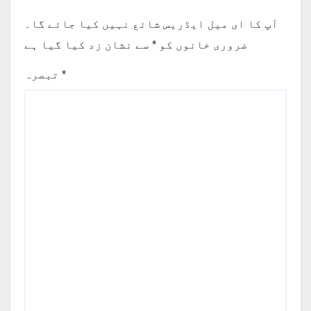
آپ کا ای میل ایڈریس شائع نہیں کیا جائے گا۔
ضروری خانوں کو
*
سے نشان زد کیا گیا ہے
*
تبصرہ