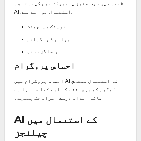
لاہور میں سیف سٹیز پروجیکٹ میں کیمرے اور
AI استعمال ہو رہے ہیں:
ٹریفک مینجمنٹ
جرائم کی نگرانی
ای چالان سسٹم
احساس پروگرام
احساس پروگرام میں AI کا استعمال مستحق
لوگوں کو پہچاننے کے لیے کیا جا رہا ہے
تاکہ امداد درست افراد تک پہنچے۔
AI کے استعمال میں
چیلنجز