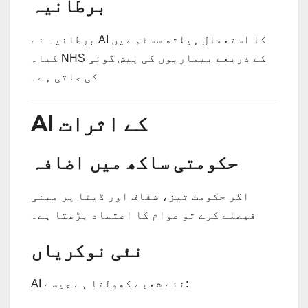
برطانیہ
برطانیہ نے AI کا استعمال ہیلتھ سسٹم میں
کیا۔ NHS کے ذریعے بیماریوں کی پیش گوئی
کی جاتی ہے۔
AI کے اثرات
حکومتی ساکھ میں اضافہ
اگر حکومت تیز، شفاف اور ڈیٹا پر مبنی
فیصلے کرے تو عوام کا اعتماد بڑھتا ہے۔
نئی نوکریاں
AI نئے شعبے کھولتا ہے جیسے: