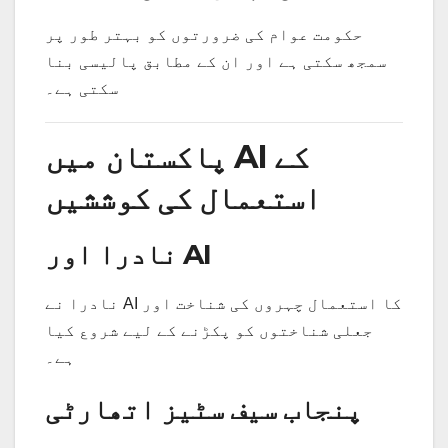
حکومت عوام کی ضرورتوں کو بہتر طور پر
سمجھ سکتی ہے اور ان کے مطابق پالیسی بنا
سکتی ہے۔
پاکستان میں AI کے
استعمال کی کوششیں
نادرا اور AI
نادرا نے AI کا استعمال چہروں کی شناخت اور
جعلی شناختوں کو پکڑنے کے لیے شروع کیا
ہے۔
پنجاب سیف سٹیز اتھارٹی