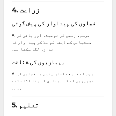
4. زراعت
فصلوں کی پیداوار کی پیش گوئی
AI موسم، زمین کی نوعیت، اور پانی کی
دستیابی کے ڈیٹا کو ملا کر پیداوار کا
اندازہ لگا سکتا ہے۔
بیماریوں کی شناخت
AI ایپس کے ذریعے کسان پتوں یا فصلوں کی
تصویریں لے کر بیماری کا پتا لگا سکتے
ہیں۔
5. تعلیم