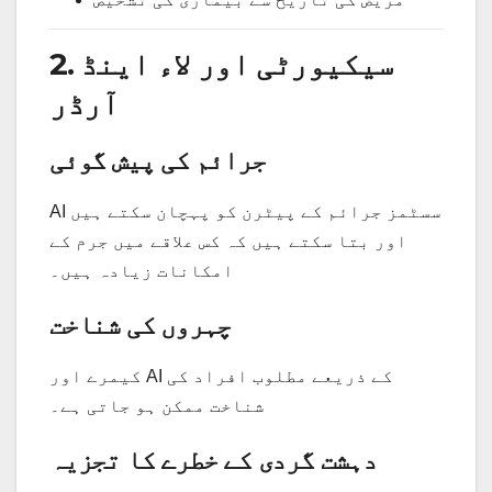
2. سیکیورٹی اور لاء اینڈ
آرڈر
جرائم کی پیش گوئی
AI سسٹمز جرائم کے پیٹرن کو پہچان سکتے ہیں
اور بتا سکتے ہیں کہ کس علاقے میں جرم کے
امکانات زیادہ ہیں۔
چہروں کی شناخت
کیمرے اور AI کے ذریعے مطلوب افراد کی
شناخت ممکن ہو جاتی ہے۔
دہشت گردی کے خطرے کا تجزیہ