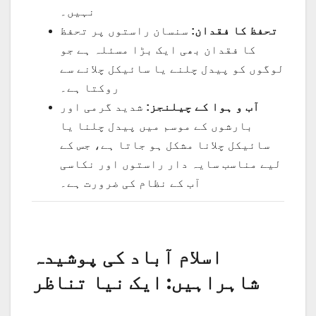
نہیں۔
تحفظ کا فقدان:
سنسان راستوں پر تحفظ
کا فقدان بھی ایک بڑا مسئلہ ہے جو
لوگوں کو پیدل چلنے یا سائیکل چلانے سے
روکتا ہے۔
آب و ہوا کے چیلنجز:
شدید گرمی اور
بارشوں کے موسم میں پیدل چلنا یا
سائیکل چلانا مشکل ہو جاتا ہے، جس کے
لیے مناسب سایہ دار راستوں اور نکاسی
آب کے نظام کی ضرورت ہے۔
اسلام آباد کی پوشیدہ
شاہراہیں: ایک نیا تناظر