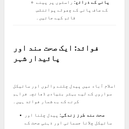
پانی کے ذرائع:
راستوں پر پینے
کے صاف پانی کے چھوٹے پوائنٹس
قائم کیے جائیں۔
فوائد: ایک صحت مند اور
پائیدار شہر
اسلام آباد میں پیدل چلنے والوں اور سائیکل
سواروں کے لیے بہتر بنیادی ڈھانچہ فراہم
کرنے کے بے شمار فوائد ہیں۔
صحت مند طرز زندگی:
پیدل چلنا اور
سائیکل چلانا جسمانی اور ذہنی صحت کے