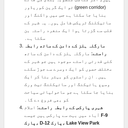
تو ایک گرین کوریڈور (green corridor)
بنایا جا سکتا ہے جس میں واکنگ اور
سائیکلنگ ٹریکس شامل ہوں۔ یہ شہر کے
قلب سے گزرتا ہوا ایک منفرد راستہ بن
سکتا ہے۔
مارگلہ ہلز کے دامن کے ساتھ رابطہ
راستے:
مارگلہ ہلز کے دامن کے ساتھ
کئی قدرتی راستے موجود ہیں جو شہر کے
مختلف حصوں کو ایک دوسرے سے جوڑ سکتے
ہیں۔ ان راستوں کو بہتر بنا کر ایک
وسیع ہائیکنگ اور سائیکلنگ نیٹ ورک
بنایا جا سکتا ہے جو ماحولیاتی سیاحت
کو بھی فروغ دے گا۔
شہری پارکس کے رابطہ راستے:
اسلام
F-9
آباد میں بہت سے پارکس ہیں جیسے
پارک، D-12 پارک، Lake View Park