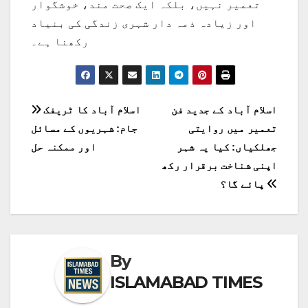
تعمیر نہیں، بلکہ ایک صحت مند، خوشگوار
اور زیادہ ذمہ دار شہری زندگی کی بنیاد
رکھنا ہے۔
پوسٹوں
اسلام آباد کے جدید فن
اسلام آباد کا ٹریفک
تعمیر میں روایتی
جام: شہریوں کے مسائل
کی
جھلکیاں: کیا یہ شہر
اور ممکنہ حل
نیویگیشن
اپنی شناخت برقرار رکھ
پائے گا؟
By
ISLAMABAD TIMES