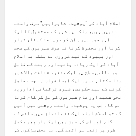
اسلام آباد کی "پوشیدہ شاہراہیں” صرف راستے
نہیں ہیں، بلکہ یہ شہر کے مستقبل کا ایک
اہم حصہ ہیں۔ ان کو دریافت کرنا، تیار
کرنا اور محفوظ کرنا نہ صرف شہریوں کی صحت
اور بہبود کے لیے ضروری ہے بلکہ یہ اسلام
آباد کو ایک زیادہ پائیدار، رہنے کے قابل
اور عالمی سطح پر ایک منفرد شناخت والا شہر
بنا سکتا ہے۔ یہ ایک ایسا خواب ہے جسے حاصل
کرنے کے لیے حکومت، شہری ترقیاتی اداروں،
نجی شعبے اور عام شہریوں کو مل کر کام کرنا
ہو گا۔ جب یہ پوشیدہ راستے روشنی میں آئیں
گے تو اسلام آباد ایک نئے انداز میں سانس لے
گا، اور اس کی سبز روح ایک بار پھر مکمل
طور پر زندہ ہو اٹھے گی۔ یہ محض سڑکوں کی