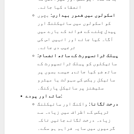
انعقاد کیا جائے۔
اسکولوں میں شعور بیداری:
بچوں
کو اسکولوں میں سائیکلنگ اور
پیدل چلنے کے فوائد کے بارے میں
آگاہ کیا جائے اور انہیں اس کی
ترغیب دی جائے۔
پبلک ٹرانسپورٹ کے ساتھ انضمام:
سائیکلوں کو پبلک ٹرانسپورٹ کے
ساتھ ضم کیا جائے، جیسے بسوں پر
سائیکل ریکس کی سہولت یا میٹرو
سٹیشنز پر سائیکل پارکنگ۔
سائے اور پودے:
درخت لگانا:
واکنگ اور سائیکلنگ
ٹریکس کے اطراف میں زیادہ سے
زیادہ درخت لگائے جائیں تاکہ
گرمیوں میں سایہ فراہم ہو سکے۔