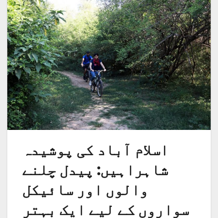
اسلام آباد کی پوشیدہ
شاہراہیں: پیدل چلنے
والوں اور سائیکل
سواروں کے لیے ایک بہتر