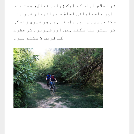
تو اسلام آباد کو ایک زیادہ فعال، صحت مند
اور ماحولیاتی لحاظ سے پائیدار شہر بنا
سکتے ہیں۔ یہ وہ راستے ہیں جو شہری زندگی
کو بہتر بنا سکتے ہیں اور شہریوں کو فطرت
کے قریب لا سکتے ہیں۔