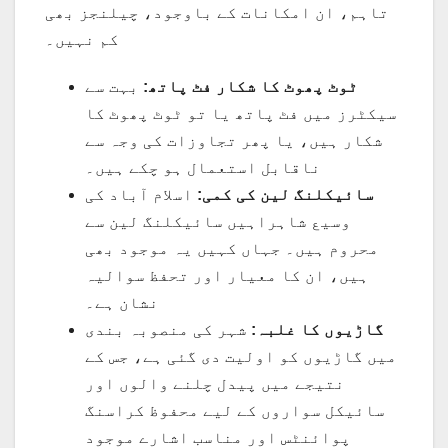
تاہم، ان امکانات کے باوجود، چیلنجز بھی
کم نہیں۔
ٹوٹ پھوٹ کا شکار فٹ پاتھ:
بہت سے
سیکٹرز میں فٹ پاتھ یا تو ٹوٹ پھوٹ کا
شکار ہیں، یا پھر تجاوزات کی وجہ سے
ناقابل استعمال ہو چکے ہیں۔
سائیکلنگ لین کی کمی:
اسلام آباد کی
وسیع شاہراہیں سائیکلنگ لین سے
محروم ہیں۔ جہاں کہیں یہ موجود بھی
ہیں، ان کا معیار اور تحفظ سوالیہ
نشان ہے۔
گاڑیوں کا غلبہ:
شہر کی منصوبہ بندی
میں گاڑیوں کو اولیت دی گئی ہے، جس کے
نتیجے میں پیدل چلنے والوں اور
سائیکل سواروں کے لیے محفوظ کراسنگ
پوائنٹس اور مناسب اشارے موجود