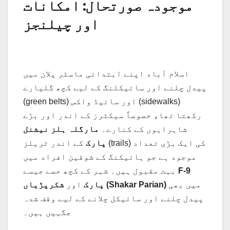
موجودہ صورتحال: امکانات
اور چیلنجز
اسلام آباد اپنے ابتدائی ماسٹر پلان میں
پیدل چلنے اور سائیکلنگ کے لیے کچھ گلیارے
(green belts) اور سائیڈ واکس (sidewalks)
رکھتا تھا، خصوصاً سیکٹرز کے اندر اور بڑے
شاہراہوں کے کنارے۔
مارگلہ ہلز نیشنل
پارک
کے اندر ٹریلز (trails) کی ایک بڑی تعداد
موجود ہے جو ہائیکنگ کے شوقین افراد میں
F-9
بہت مقبول ہیں۔ شہر کے کچھ حصے جیسے
میں بھی
شکرپڑیاں (Shakar Parian)
پارک
اور
پیدل چلنے اور سائیکل چلانے کے لیے وقف شدہ
جگہیں ہیں۔