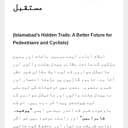
مستقبل
(Islamabad’s Hidden Trails: A Better Future for
Pedestrians and Cyclists)
اسلام آباد، اپنے سرسبز باغات اور وسیع
سڑکوں کے ساتھ، بظاہر پیدل چلنے والوں اور
سائیکل سواروں کے لیے ایک مثالی شہر نظر
آتا ہے۔ تاہم، گاڑیوں پر بڑھتا انحصار اور
شہری منصوبہ بندی میں ترجیحات کی تبدیلی
نے پیدل چلنے والوں اور سائیکل سواروں کے
لیے چیلنجز پیدا کر دیے ہیں۔ اس کے
باوجود، شہر کے اندر بہت سی ایسی
"پوشیدہ
شاہراہیں”
اور راستے موجود ہیں جو اگر
مناسب طریقے سے تیار اور محفوظ کیے جائیں