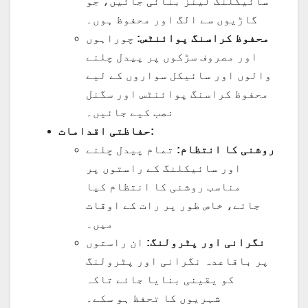
سائیکلنگ لینز بنائی جائیں، جو
گاڑیوں سے الگ اور محفوظ ہوں۔
محفوظ کراسنگ پوائنٹس:
چوراہوں
اور مصروف سڑکوں پر پیدل چلنے
والوں اور سائیکل سواروں کے لیے
محفوظ کراسنگ پوائنٹس اور سگنل
نصب کیے جائیں۔
حفاظتی اقدامات:
روشنی کا انتظام:
تمام پیدل چلنے
اور سائیکلنگ کے راستوں پر
مناسب روشنی کا انتظام کیا
جائے، خاص طور پر رات کے اوقات
میں۔
نگرانی اور پٹرولنگ:
ان راستوں
پر باقاعدہ نگرانی اور پٹرولنگ
کو یقینی بنایا جائے تاکہ
شہریوں کا تحفظ ہو سکے۔