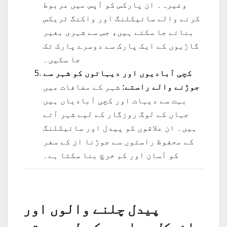
وغیرہ۔ ان پارکس کو آپس میں مربوط
کرنے والے سائیکلنگ اور واکنگ ٹریکس
بنائے جا سکتے ہیں، جس سے شہری بغیر
گاڑیوں کے ایک پارک سے دوسرے پارک تک
جا سکیں۔
کچی آبادیوں اور دیہاتوں کو شہر سے
جوڑنے والے راستے:
شہر کے مضافات میں
بہت سے دیہات اور کچی آبادیاں ہیں
جہاں کے لوگ روزگار کے لیے شہر آتے
ہیں۔ ان علاقوں کو پیدل اور سائیکلنگ
کے محفوظ راستوں سے جوڑنا ان کے سفر
کو آسان اور کم خرچ بنا سکتا ہے۔
پیدل چلنے والوں اور
سائیکل سواروں کے لیے بہتر