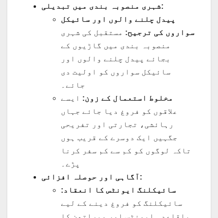
شہری منصوبہ بندی میں تبدیلی:
پیدل چلنے والوں اور سائیکل
سواروں کی ترجیح:
مستقبل کی شہری
منصوبہ بندی میں گاڑیوں کے
بجائے پیدل چلنے والوں اور
سائیکل سواروں کو اولیت دی
جائے۔
مخلوط استعمال کے زون:
ایسے
علاقوں کو فروغ دیا جائے جہاں
رہائشی، تجارتی اور تفریحی
جگہیں ایک دوسرے کے قریب ہوں
تاکہ لوگوں کو کم سے کم سفر کرنا
پڑے۔
آگاہی اور حوصلہ افزائی:
سائیکلنگ ایونٹس کا انعقاد:
سائیکلنگ کو فروغ دینے کے لیے
باقاعدہ ایونٹس اور میراتھن کا