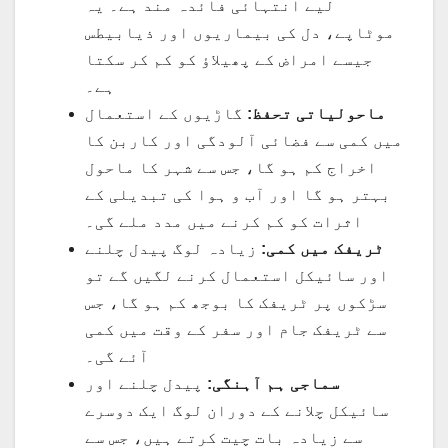
لیے انتہائی فائدہ مند ہے۔ یہ
موٹاپے، دل کی بیماریوں اور ذیابیطس
جیسے امراض کے پھیلاؤ کو کم کر سکتا
ہے۔
ماحولیاتی تحفظ:
گاڑیوں کے استعمال
میں کمی سے فضائی آلودگی اور کاربن کا
اخراج کم ہو گا، جس سے شہر کا ماحول
بہتر ہو گا اور آب و ہوا کی تبدیلی کے
اثرات کو کم کرنے میں مدد ملے گی۔
ٹریفک میں کمی:
زیادہ لوگ پیدل چلنے
اور سائیکل استعمال کرنے لگیں گے تو
سڑکوں پر ٹریفک کا بوجھ کم ہو گا، جس
سے ٹریفک جام اور سفر کے وقت میں کمی
آئے گی۔
سماجی ہم آہنگی:
پیدل چلنے اور
سائیکل چلانے کے دوران لوگ ایک دوسرے
سے زیادہ بات چیت کرتے ہیں، جس سے