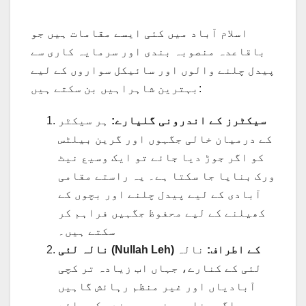
اسلام آباد میں کئی ایسے مقامات ہیں جو
باقاعدہ منصوبہ بندی اور سرمایہ کاری سے
پیدل چلنے والوں اور سائیکل سواروں کے لیے
بہترین شاہراہیں بن سکتے ہیں:
سیکٹرز کے اندرونی گلیارے:
ہر سیکٹر
کے درمیان خالی جگہوں اور گرین بیلٹس
کو اگر جوڑ دیا جائے تو ایک وسیع نیٹ
ورک بنایا جا سکتا ہے۔ یہ راستے مقامی
آبادی کے لیے پیدل چلنے اور بچوں کے
کھیلنے کے لیے محفوظ جگہیں فراہم کر
سکتے ہیں۔
نالہ لئی (Nullah Leh) کے اطراف:
نالہ
لئی کے کنارے، جہاں اب زیادہ تر کچی
آبادیاں اور غیر منظم رہائش گاہیں
ہیں، اگر مناسب منصوبہ بندی کی جائے