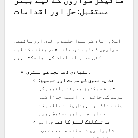
مستقبل: حل اور اقدامات
اسلام آباد کو پیدل چلنے والوں اور سائیکل
سواروں کے لیے دوستانہ شہر بنانے کے لیے
کئی عملی اقدامات کیے جا سکتے ہیں:
بنیادی ڈھانچے کی بہتری:
فٹ پاتھوں کی مرمت اور توسیع:
تمام سیکٹرز میں فٹ پاتھوں کی
مرمت کی جائے اور انہیں چوڑا کیا
جائے تاکہ وہ پیدل چلنے والوں کے
لیے آرام دہ اور محفوظ ہوں۔
سائیکلنگ لینز کا قیام:
اہم
شاہراہوں کے ساتھ ساتھ مخصوص