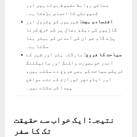
سماجی روابط مضبوط ہوتے ہیں اور
کمیونٹی کا احساس بڑھتا ہے۔
اقتصادی بچت:
شہریوں کو پٹرول اور
گاڑیوں کی دیکھ بھال پر کم خرچ کرنا
پڑے گا، جو ان کی آمدنی کو بہتر بنا
سکتا ہے۔
سیاحت کا فروغ:
مارگلہ ہلز اور شہر کے
اندر خوبصورت واکنگ اور سائیکلنگ
ٹریکس سیاحت کو بھی فروغ دے سکتے ہیں،
اور ایڈونچر ٹورازم کے نئے مواقع
پیدا کر سکتے ہیں۔
نتیجہ: ایک خواب سے حقیقت
تک کا سفر