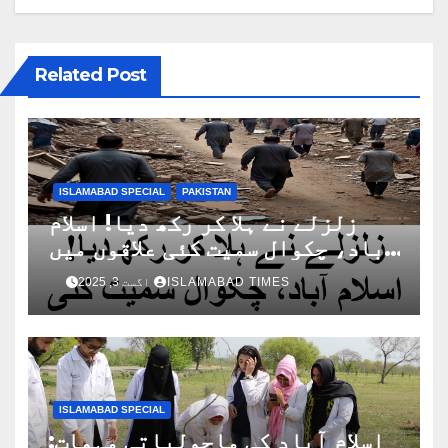
Related Post
ISLAMABAD SPECIAL
PAKISTAN
زلزلے نے ہلا کر رکھ دیا! اسلام
آباد، چکوال سمیت کئی علاقوں میں
زمین لرز اٹھی!
ISLAMABAD TIMES
اگست 3, 2025
ISLAMABAD SPECIAL
اسلام آباد کی ماحولیاتی مہمات: