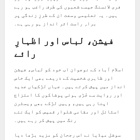
فری لانسنگ جیسے شعبوں کی طرف راغب ہو رہے
ہیں۔ یہ تعلیمی وسعت ان کے طرزِ زندگی پر
براہِ راست اثر انداز ہو رہی ہے۔
فیشن، لباس اور اظہارِ
رائے
اسلام آباد کے نوجوان اب خود کو لباس، فیشن
اور ظاہری شخصیت کے ذریعے بھی ایک خاص
انداز میں پیش کرتے ہیں۔ جہاں لڑکیاں جدید
اور روایت سے جُڑی ہوئی پوشاکوں کا امتزاج
اپنا رہی ہیں، وہیں لڑکے بھی ویسٹرن
اسٹائل اور مقامی شلوار قمیص کو ایک نئے
رنگ میں پیش کر رہے ہیں۔
سوشل میڈیا نے اس رجحان کو مزید بڑھا دیا