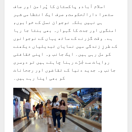
اسلام آباد، پاکستان کا پُرامن اور صاف
ستھرا دارالحکومت، صرف ایک انتظامی شہر
ہی نہیں بلکہ نوجوان نسل کے خوابوں،
امنگوں اور جدت کا گہوارہ بھی بنتا جا رہا
ہے۔ وقت گزرنے کے ساتھ یہاں کے نوجوانوں
کے طرزِ زندگی میں نمایاں تبدیلیاں دیکھنے
کو مل رہی ہیں۔ ایک جانب وہ اپنی ثقافتی
روایات سے جُڑے رہنا چاہتے ہیں تو دوسری
جانب وہ جدید دنیا کے تقاضوں اور رجحانات
کو بھی اپنا رہے ہیں۔