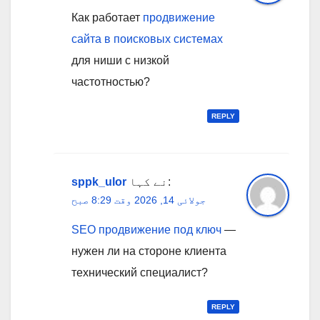
Как работает
продвижение
сайта в поисковых системах
для ниши с низкой
частотностью?
REPLY
نے کہا:
sppk_ulor
جولائی 14, 2026 وقت 8:29 صبح
SEO продвижение под ключ
—
нужен ли на стороне клиента
технический специалист?
REPLY