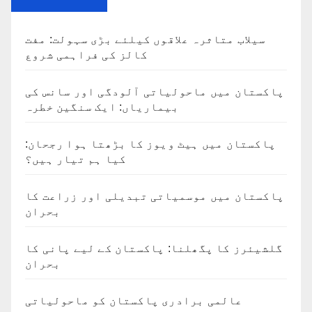
سیلاب متاثرہ علاقوں کیلئے بڑی سہولت: مفت
کالز کی فراہمی شروع
پاکستان میں ماحولیاتی آلودگی اور سانس کی
بیماریاں: ایک سنگین خطرہ
پاکستان میں ہیٹ ویوز کا بڑھتا ہوا رجحان:
کیا ہم تیار ہیں؟
پاکستان میں موسمیاتی تبدیلی اور زراعت کا
بحران
گلشیئرز کا پگھلنا: پاکستان کے لیے پانی کا
بحران
عالمی برادری پاکستان کو ماحولیاتی