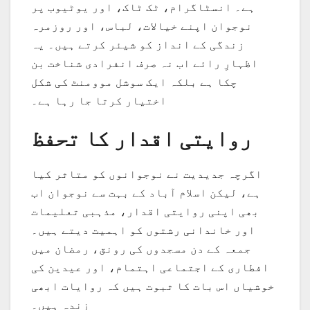
ہے۔ انسٹاگرام، ٹک ٹاک، اور یوٹیوب پر
نوجوان اپنے خیالات، لباس، اور روزمرہ
زندگی کے انداز کو شیئر کرتے ہیں۔ یہ
اظہارِ رائے اب نہ صرف انفرادی شناخت بن
چکا ہے بلکہ ایک سوشل موومنٹ کی شکل
اختیار کرتا جا رہا ہے۔
روایتی اقدار کا تحفظ
اگرچہ جدیدیت نے نوجوانوں کو متاثر کیا
ہے، لیکن اسلام آباد کے بہت سے نوجوان اب
بھی اپنی روایتی اقدار، مذہبی تعلیمات
اور خاندانی رشتوں کو اہمیت دیتے ہیں۔
جمعہ کے دن مسجدوں کی رونق، رمضان میں
افطاری کے اجتماعی اہتمام، اور عیدین کی
خوشیاں اس بات کا ثبوت ہیں کہ روایات ابھی
زندہ ہیں۔