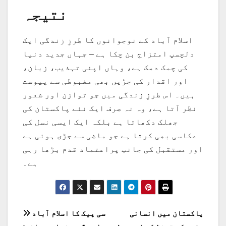
نتیجہ
اسلام آباد کے نوجوانوں کا طرزِ زندگی ایک
دلچسپ امتزاج بن چکا ہے – جہاں جدید دنیا
کی چمک دمک ہے، وہاں اپنی تہذیب، زبان،
اور اقدار کی جڑیں بھی مضبوطی سے پیوست
ہیں۔ اس طرزِ زندگی میں جو توازن اور شعور
نظر آتا ہے، وہ نہ صرف ایک نئے پاکستان کی
جھلک دکھاتا ہے بلکہ ایک ایسی نسل کی
عکاسی بھی کرتا ہے جو ماضی سے جڑی ہوئی ہے
اور مستقبل کی جانب پراعتماد قدم بڑھا رہی
ہے۔
پوسٹوں
پاکستان میں انسانی
سی پیک کا اسلام آباد