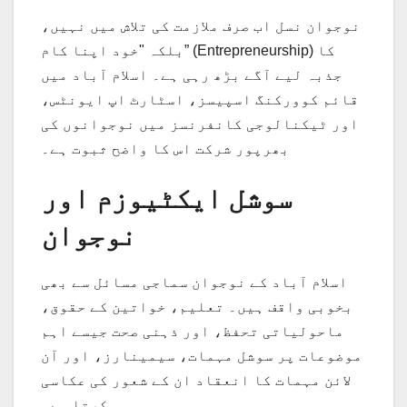
نوجوان نسل اب صرف ملازمت کی تلاش میں نہیں،
بلکہ "خود اپنا کام” (Entrepreneurship) کا
جذبہ لیے آگے بڑھ رہی ہے۔ اسلام آباد میں
قائم کوورکنگ اسپیسز، اسٹارٹ اپ ایونٹس،
اور ٹیکنالوجی کانفرنسز میں نوجوانوں کی
بھرپور شرکت اس کا واضح ثبوت ہے۔
سوشل ایکٹیوزم اور
نوجوان
اسلام آباد کے نوجوان سماجی مسائل سے بھی
بخوبی واقف ہیں۔ تعلیم، خواتین کے حقوق،
ماحولیاتی تحفظ، اور ذہنی صحت جیسے اہم
موضوعات پر سوشل مہمات، سیمینارز، اور آن
لائن مہمات کا انعقاد ان کے شعور کی عکاسی
کرتا ہے۔