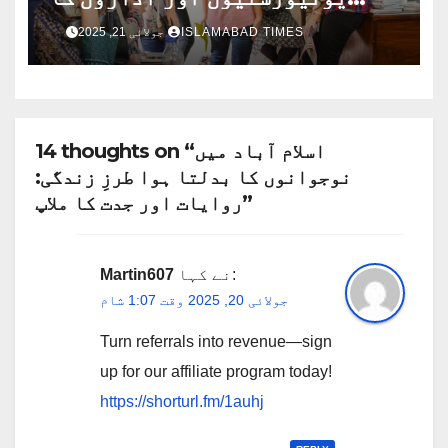
کردار: عالمی تعلیمی مرکز بننے
ISLAMABAD TIMES
جولائی 21, 2025
کی صلاحیت
14 thoughts on “اسلام آباد میں
نوجوانوں کا بدلتا ہوا طرزِ زندگی:
روایات اور جدت کا ملاپ”
نے کہا:
Martin607
جولائی 20, 2025 وقت 1:07 شام
Turn referrals into revenue—sign
up for our affiliate program today!
https://shorturl.fm/1auhj