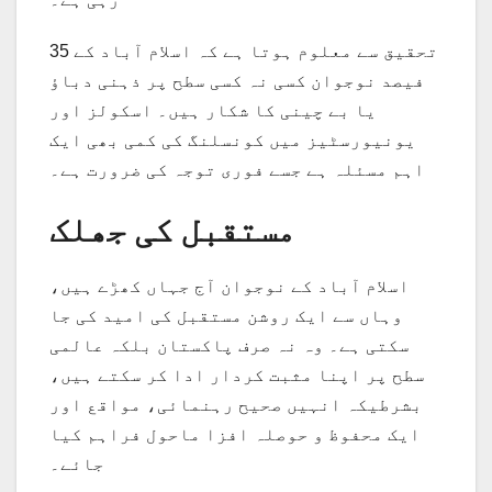
تحقیق سے معلوم ہوتا ہے کہ اسلام آباد کے 35
فیصد نوجوان کسی نہ کسی سطح پر ذہنی دباؤ
یا بے چینی کا شکار ہیں۔ اسکولز اور
یونیورسٹیز میں کونسلنگ کی کمی بھی ایک
اہم مسئلہ ہے جسے فوری توجہ کی ضرورت ہے۔
مستقبل کی جھلک
اسلام آباد کے نوجوان آج جہاں کھڑے ہیں،
وہاں سے ایک روشن مستقبل کی امید کی جا
سکتی ہے۔ وہ نہ صرف پاکستان بلکہ عالمی
سطح پر اپنا مثبت کردار ادا کر سکتے ہیں،
بشرطیکہ انہیں صحیح رہنمائی، مواقع اور
ایک محفوظ و حوصلہ افزا ماحول فراہم کیا
جائے۔