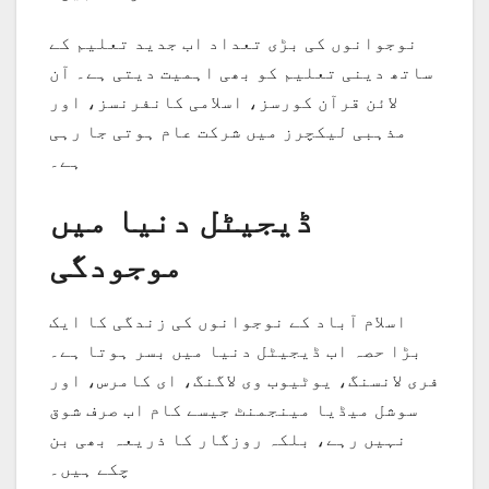
نوجوانوں کی بڑی تعداد اب جدید تعلیم کے
ساتھ دینی تعلیم کو بھی اہمیت دیتی ہے۔ آن
لائن قرآن کورسز، اسلامی کانفرنسز، اور
مذہبی لیکچرز میں شرکت عام ہوتی جا رہی
ہے۔
ڈیجیٹل دنیا میں
موجودگی
اسلام آباد کے نوجوانوں کی زندگی کا ایک
بڑا حصہ اب ڈیجیٹل دنیا میں بسر ہوتا ہے۔
فری لانسنگ، یوٹیوب وی لاگنگ، ای کامرس، اور
سوشل میڈیا مینجمنٹ جیسے کام اب صرف شوق
نہیں رہے، بلکہ روزگار کا ذریعہ بھی بن
چکے ہیں۔