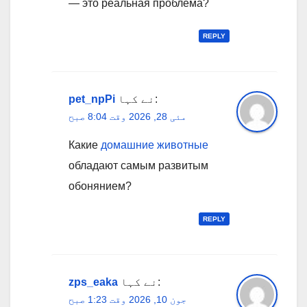
— это реальная проблема?
REPLY
نے کہا:
pet_npPi
مئی 28, 2026 وقت 8:04 صبح
Какие
домашние животные
обладают самым развитым
обонянием?
REPLY
نے کہا:
zps_eaka
جون 10, 2026 وقت 1:23 صبح