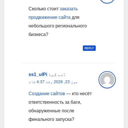
Сколько стоит
заказать
продвижение сайта
для
небольшого регионального
бизнеса?
REPLY
نے کہا:
ss1_ulPi
جون 23, 2026 وقت 4:37 شام
Создание сайтов
— кто несёт
ответственность за баги,
обнаруженные после
финального запуска?