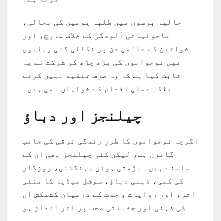
حالیہ برسوں میں طلبہ یونین کی بحالی،
ماحولیاتی آلودگی کے خلاف مارچ، اور
خواتین کے عالمی دن پر نکالی گئی ریلیوں
میں نوجوانوں کی بڑھ چڑھ کر شرکت نے یہ
ثابت کیا ہے کہ وہ صرف تنقید نہیں کرتے
بلکہ عملی اقدام کے خواہاں بھی ہیں۔
چیلنجز اور دباؤ
اگرچہ نوجوانوں کا طرزِ زندگی ترقی کی جانب
گامزن ہے، لیکن کئی چیلنجز بھی ان کے
سامنے ہیں۔ بڑھتی ہوئی مہنگائی، روزگار
کی کمی، ذہنی دباؤ، سوشل میڈیا کا منفی
اثر، اور روایات و جدت کے درمیان کشمکش ان
کی ذہنی اور جذباتی صحت پر اثر انداز ہو
رہی ہے۔