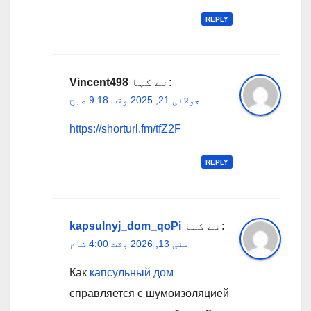
REPLY
نے کہا:
Vincent498
جولائی 21, 2025 وقت 9:18 صبح
https://shorturl.fm/tfZ2F
REPLY
نے کہا:
kapsulnyj_dom_qoPi
مئی 13, 2026 وقت 4:00 شام
Как
капсульный дом
справляется с шумоизоляцией