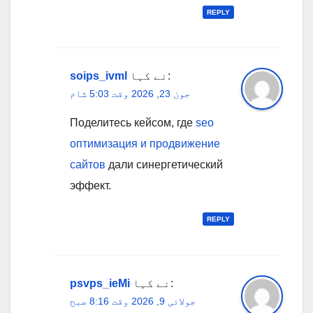
REPLY
نے کہا:
soips_ivml
جون 23, 2026 وقت 5:03 شام
Поделитесь кейсом, где
seo
оптимизация и продвижение
сайтов
дали синергетический
эффект.
REPLY
نے کہا:
psvps_ieMi
جولائی 9, 2026 وقت 8:16 صبح