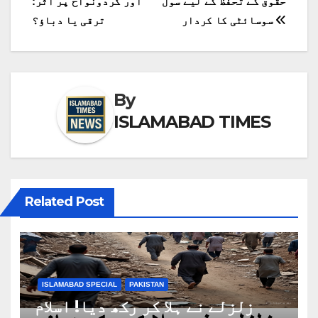
حقوق کے تحفظ کے لیے سول
اور گردونواح پر اثر:
کی
سوسائٹی کا کردار
ترقی یا دباؤ؟
نیویگیشن
By
ISLAMABAD TIMES
Related Post
ISLAMABAD SPECIAL
PAKISTAN
زلزلے نے ہلا کر رکھ دیا! اسلام