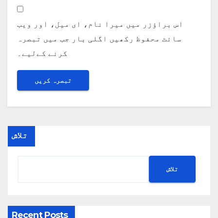
اس براؤزر میں میرا نام، ای میل، اور ویب
سائٹ محفوظ رکھیں اگلی بار جب میں تبصرہ
کرنے کےلیے۔
تلاش
تلاش
Recent Posts