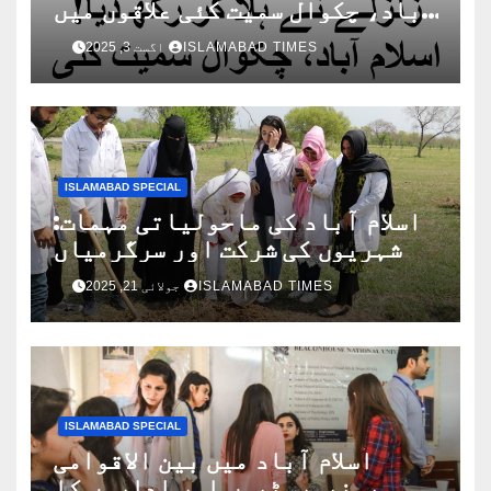
آباد، چکوال سمیت کئی علاقوں میں
زمین لرز اٹھی!
ISLAMABAD TIMES
اگست 3, 2025
ISLAMABAD SPECIAL
اسلام آباد کی ماحولیاتی مہمات:
شہریوں کی شرکت اور سرگرمیاں
ISLAMABAD TIMES
جولائی 21, 2025
ISLAMABAD SPECIAL
اسلام آباد میں بین الاقوامی
یونیورسٹیوں اور اداروں کا