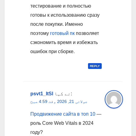
тестирование и полностью
готовы к использованию сразу
после покупки. Именно
поэтому
готовый пк
позволяет
сэкономить время и избежать
ошибок при сборке.
REPLY
نے کہا:
psvt1_ltSl
جولائی 21, 2026 وقت 4:59 صبح
Продвижение сайта в топ 10
—
роль Core Web Vitals в 2024
году?