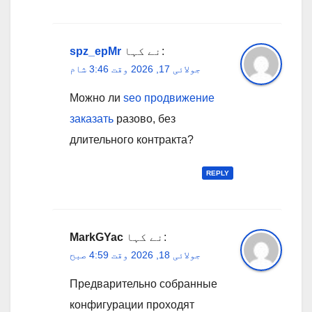
نے کہا:
spz_epMr
جولائی 17, 2026 وقت 3:46 شام
Можно ли
seo продвижение
заказать
разово, без
длительного контракта?
REPLY
نے کہا:
MarkGYac
جولائی 18, 2026 وقت 4:59 صبح
Предварительно собранные
конфигурации проходят