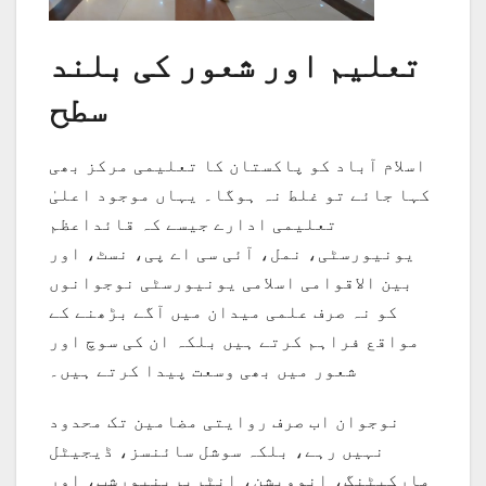
تعلیم اور شعور کی بلند
سطح
اسلام آباد کو پاکستان کا تعلیمی مرکز بھی
کہا جائے تو غلط نہ ہوگا۔ یہاں موجود اعلیٰ
تعلیمی ادارے جیسے کہ قائداعظم
یونیورسٹی، نمل، آئی سی اے پی، نسٹ، اور
بین الاقوامی اسلامی یونیورسٹی نوجوانوں
کو نہ صرف علمی میدان میں آگے بڑھنے کے
مواقع فراہم کرتے ہیں بلکہ ان کی سوچ اور
شعور میں بھی وسعت پیدا کرتے ہیں۔
نوجوان اب صرف روایتی مضامین تک محدود
نہیں رہے، بلکہ سوشل سائنسز، ڈیجیٹل
مارکیٹنگ، انوویشن، انٹرپرینیورشپ، اور