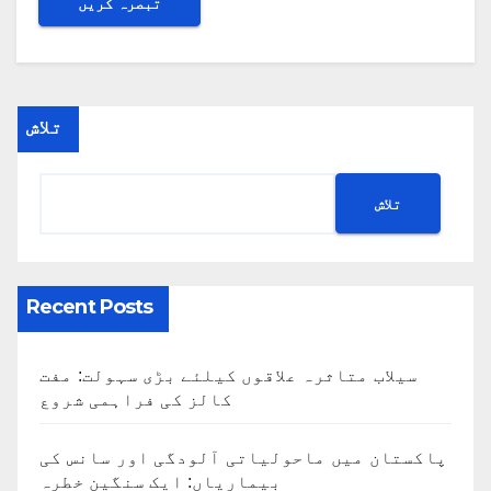
تلاش
تلاش
Recent Posts
سیلاب متاثرہ علاقوں کیلئے بڑی سہولت: مفت
کالز کی فراہمی شروع
پاکستان میں ماحولیاتی آلودگی اور سانس کی
بیماریاں: ایک سنگین خطرہ