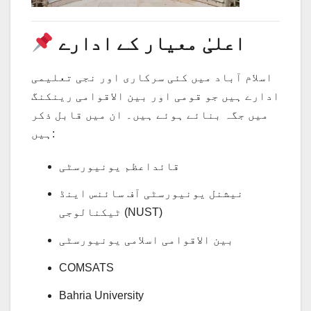
اعلیٰ معیار کے ادارے
اسلام آباد میں کئی سرکاری اور نجی تعلیمی
ادارے ہیں جو قومی اور بین الاقوامی رینکنگ
میں جگہ بنائے ہوئے ہیں۔ ان میں قابل ذکر
ہیں:
قائداعظم یونیورسٹی
نیشنل یونیورسٹی آف سائنس اینڈ
ٹیکنالوجی (NUST)
بین الاقوامی اسلامی یونیورسٹی
COMSATS
Bahria University