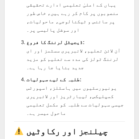
یہاں کے اعلیٰ تعلیمی ادارے تحقیقی
منصوبوں پر کام کر رہے ہیں، خاص طور
پر سائنس و ٹیکنالوجی، ماحولیات،
اور سوشل پالیسی پر۔
ڈیجیٹل لرننگ کا فروغ:
آن لائن تعلیم، لائبریری سسٹمز اور ای
لرننگ ٹولز کی مدد سے تعلیم کو مزید
جدید بنایا جا رہا ہے۔
طلبہ کے لیے سہولیات:
یونیورسٹیوں میں ہاسٹلز، اسپورٹس
کمپلیکس، لیبارٹریز اور لائبریری
جیسی سہولیات سے طلبہ کو مکمل تعلیمی
ماحول میسر ہے۔
چیلنجز اور رکاوٹیں