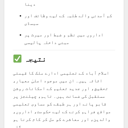
دینا
کم آمدنی والے طلبہ کے لیے وظائف اور
سبسڈی
اداروں میں نظم و ضبط اور میرٹ پر
مبنی داخلہ پالیسی
نتیجہ
اسلام آباد کے تعلیمی ادارے ملک کا قیمتی
اثاثہ ہیں۔ ان میں موجود اعلیٰ معیار،
تحقیق، اور جدید تعلیم کے امکانات روشن
مستقبل کی ضمانت ہیں۔ تاہم، چیلنجز پر
قابو پانے اور ہر طبقے کو مساوی تعلیمی
مواقع فراہم کرنے کے لیے حکومت، اداروں،
والدین، اور معاشرے کو مل کر کام کرنا ہو
گا۔