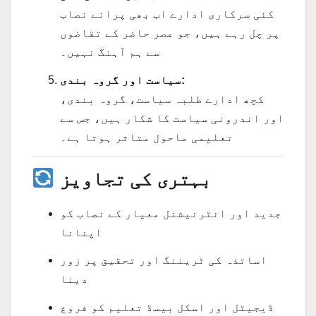
کئی سرکاری ادارے اب بھی پرانے نصاب
پر چل رہے ہیں، جو عصر حاضر کے تقاضوں
سے ہم آہنگ نہیں۔
سیاست اور گروہ بندی:
کچھ ادارے طلبہ سیاست، گروہ بندی،
اور اندرونی سیاست کا شکار ہیں، جس سے
تعلیمی ماحول متاثر ہوتا ہے۔
بہتری کی تجاویز
جدید اور انٹرنیشنل معیار کے نصاب کو
اپنانا
اساتذہ کی ٹریننگ اور تحقیق پر زور
دینا
ڈیجیٹل اور اسکل بیسڈ تعلیم کو فروغ