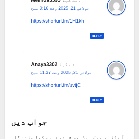
نے کہا:
Melinda3595
جولائی 21, 2025 وقت 9:16 صبح
https://shorturl.fm/1H1kh
REPLY
نے کہا:
Anaya3302
جولائی 21, 2025 وقت 11:37 صبح
https://shorturl.fm/uvtjC
REPLY
جواب دیں
آپ کا ای میل ایڈریس شائع نہیں کیا جائے گا۔