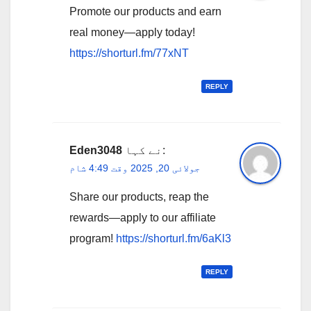
Promote our products and earn
real money—apply today!
https://shorturl.fm/77xNT
REPLY
نے کہا:
Eden3048
جولائی 20, 2025 وقت 4:49 شام
Share our products, reap the
rewards—apply to our affiliate
program!
https://shorturl.fm/6aKl3
REPLY