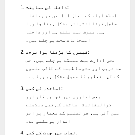
داخلہ کی مسابقت:
اسلام آباد کے اعلیٰ اداروں میں داخلہ
حاصل کرنا انتہائی مشکل ہوتا جا رہا
ہے۔ میرٹ بہت بلند ہے اور داخلہ
امتحانات سخت ہو چکے ہیں۔
فیسوں کا بڑھتا ہوا بوجھ:
نجی ادارے بہت مہنگے ہو چکے ہیں، جس
سے غریب اور متوسط طبقے کے طالب علموں
کے لیے تعلیم کا حصول مشکل ہو رہا ہے۔
اساتذہ کی کمی:
بعض اداروں میں تجربہ کار اور
کوالیفائیڈ اساتذہ کی کمی دیکھنے
میں آتی ہے، جو تعلیم کے معیار پر اثر
انداز ہو سکتی ہے۔
نصاب میں جدت کی کمی: