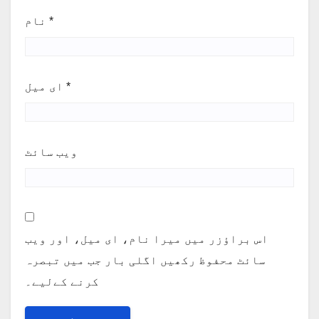
*
نام
*
ای میل
ویب‌ سائٹ
اس براؤزر میں میرا نام، ای میل، اور ویب
سائٹ محفوظ رکھیں اگلی بار جب میں تبصرہ
کرنے کےلیے۔