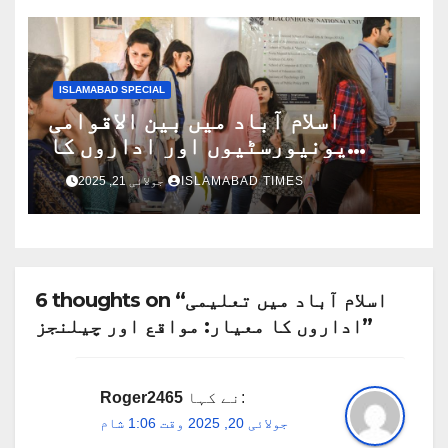
ISLAMABAD SPECIAL
اسلام آباد میں بین الاقوامی
یونیورسٹیوں اور اداروں کا
کردار: عالمی تعلیمی مرکز بننے
ISLAMABAD TIMES
جولائی 21, 2025
کی صلاحیت
6 thoughts on “اسلام آباد میں تعلیمی
اداروں کا معیار: مواقع اور چیلنجز”
نے کہا:
Roger2465
جولائی 20, 2025 وقت 1:06 شام