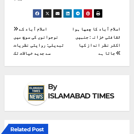
پوسٹوں
اسلام آباد کا چھپا ہوا
اسلام آباد کے
ثقافتی خزانہ: جنہیں
نوجوانوں کی سوچ میں
کی
اکثر نظر انداز کیا
تبدیلی: روایتی نظریات
نیویگیشن
جاتا ہے
سے جدید خیالات تک
By
ISLAMABAD TIMES
Related Post