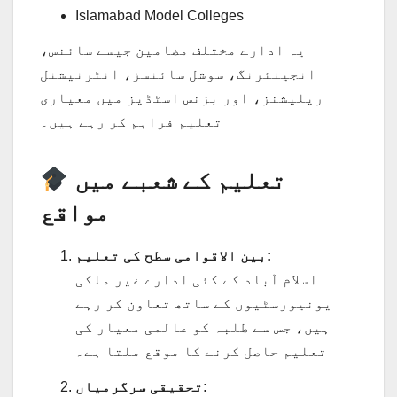
Islamabad Model Colleges
یہ ادارے مختلف مضامین جیسے سائنس،
انجینئرنگ، سوشل سائنسز، انٹرنیشنل
ریلیشنز، اور بزنس اسٹڈیز میں معیاری
تعلیم فراہم کر رہے ہیں۔
تعلیم کے شعبے میں
مواقع
بین الاقوامی سطح کی تعلیم:
اسلام آباد کے کئی ادارے غیر ملکی
یونیورسٹیوں کے ساتھ تعاون کر رہے
ہیں، جس سے طلبہ کو عالمی معیار کی
تعلیم حاصل کرنے کا موقع ملتا ہے۔
تحقیقی سرگرمیاں: