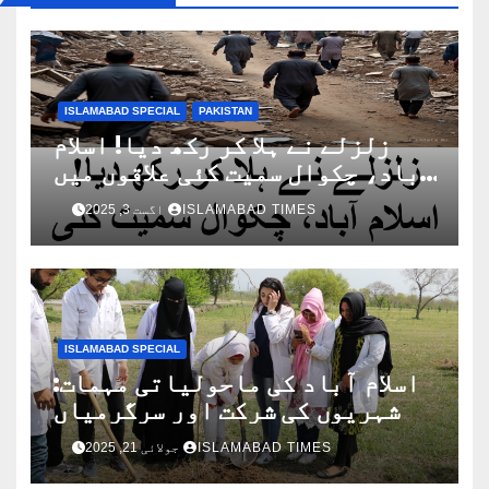
ISLAMABAD SPECIAL
PAKISTAN
زلزلے نے ہلا کر رکھ دیا! اسلام
آباد، چکوال سمیت کئی علاقوں میں
زمین لرز اٹھی!
ISLAMABAD TIMES
اگست 3, 2025
ISLAMABAD SPECIAL
اسلام آباد کی ماحولیاتی مہمات:
شہریوں کی شرکت اور سرگرمیاں
ISLAMABAD TIMES
جولائی 21, 2025