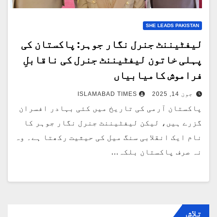
SHE LEADS PAKISTAN
لیفٹیننٹ جنرل نگار جوہر: پاکستان کی
پہلی خاتون لیفٹیننٹ جنرل کی ناقابلِ
فراموش کامیابیاں
جون 14, 2025
ISLAMABAD TIMES
پاکستان آرمی کی تاریخ میں کئی بہادر افسران
گزرے ہیں، لیکن لیفٹیننٹ جنرل نگار جوہر کا
نام ایک انقلابی سنگ میل کی حیثیت رکھتا ہے۔ وہ
نہ صرف پاکستان بلکہ…
تلاش