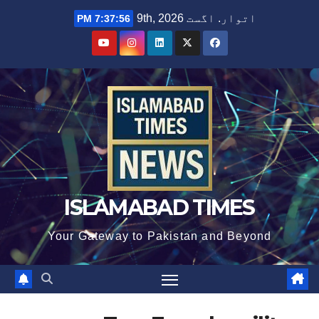
Ski
اتوار. اگست 9th, 2026
7:37:57 PM
t
conten
ISLAMABAD TIMES
Your Gateway to Pakistan and Beyond