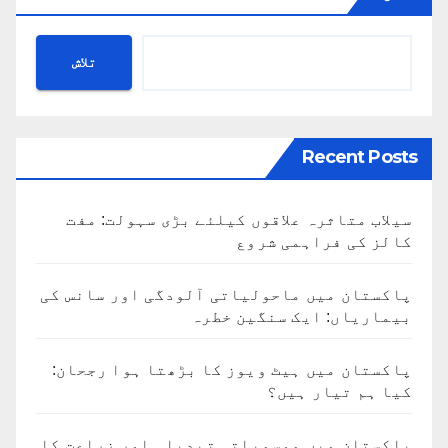
تلاش
Recent Posts
سیلاب متاثرہ علاقوں کیلئے بڑی سہولت: مفت
کالز کی فراہمی شروع
پاکستان میں ماحولیاتی آلودگی اور سانس کی
بیماریاں: ایک سنگین خطرہ
پاکستان میں ہیٹ ویوز کا بڑھتا ہوا رجحان:
کیا ہم تیار ہیں؟
پاکستان میں موسمیاتی تبدیلی اور زراعت کا