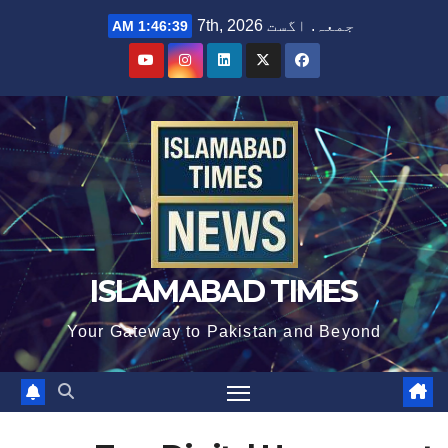
Ski
جمعہ. اگست 7th, 2026
1:46:40 AM
t
conten
ISLAMABAD TIMES
Your Gateway to Pakistan and Beyond