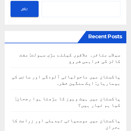
تلاش
Recent Posts
سیلاب متاثرہ علاقوں کیلئے بڑی سہولت: مفت
کالز کی فراہمی شروع
پاکستان میں ماحولیاتی آلودگی اور سانس کی
بیماریاں: ایک سنگین خطرہ
پاکستان میں ہیٹ ویوز کا بڑھتا ہوا رجحان:
کیا ہم تیار ہیں؟
پاکستان میں موسمیاتی تبدیلی اور زراعت کا
بحران